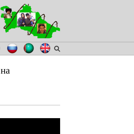
я
 на