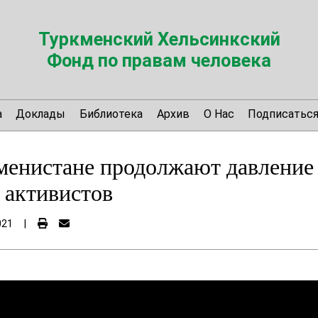
Туркменский Хельсинкский
Фонд по правам человека
а
Доклады
Библиотека
Архив
О Нас
Подписатьс
менистане продолжают давление
 активистов
021
|