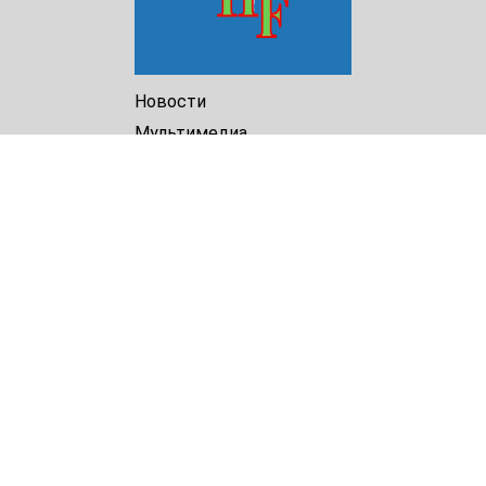
Новости
Мультимедиа
Доклады
Библиотека
Архив
О Нас
Turkmenistan Helsinki
Foundation for Human Rights
25 Knaz Dondukov str., ap.2
Varna, 9000
Bulgaria
Tel.
+359 52 609854