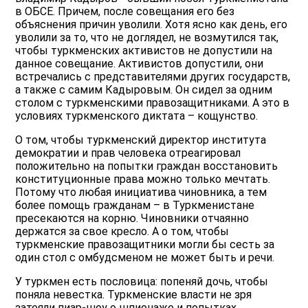
в ОБСЕ. Причем, после совещания его без
объяснения причин уволили. Хотя ясно как день, его
уволили за то, что не доглядел, не возмутился так,
чтобы туркменских активистов не допустили на
данное совещание. Активистов допустили, они
встречались с представителями других государств,
а также с самим Кадыровым. Он сидел за одним
столом с туркменскими правозащитниками. А это в
условиях туркменского диктата – кощунство.
О том, чтобы туркменский директор института
демократии и прав человека отреагировал
положительно на попытки граждан восстановить
конституционные права можно только мечтать.
Потому что любая инициатива чиновника, а тем
более помощь гражданам – в Туркменистане
пресекаются на корню. Чиновники отчаянно
держатся за свое кресло. А о том, чтобы
туркменские правозащитники могли бы сесть за
один стол с омбудсменом не может быть и речи.
У туркмен есть пословица: попеняй дочь, чтобы
поняла невестка. Туркменские власти не зря
затеяли пиар-шоу о шпионаже и попытках