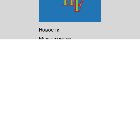
Новости
Мультимедиа
Доклады
Библиотека
Архив
О Нас
Turkmenistan Helsinki
Foundation for Human Rights
25 Knaz Dondukov str., ap.2
Varna, 9000
Bulgaria
Tel.
+359 52 609854