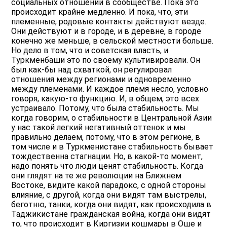
социальных отношений в сообществе. Пока это
происходит крайне медленно. И пока, что, эти
племенные, родовые контакты действуют везде.
Они действуют и в городе, и в деревне, в городе
конечно же меньше, в сельской местности больше.
Но дело в том, что и советская власть, и
Туркменбаши это по своему культивировали. Он
был как-бы над схваткой, он регулировал
отношения между регионами и одновременно
между племенами. И каждое племя несло, условно
говоря, какую-то функцию. И, в общем, это всех
устраивало. Потому, что была стабильность. Мы
когда говорим, о стабильности в Центральной Азии
у нас такой легкий негативный оттенок и мы
правильно делаем, потому, что в этом регионе, в
том числе и в Туркменистане стабильность бывает
тождественна стагнации. Но, в какой-то момент,
надо понять что люди ценят стабильность. Когда
они глядят на те же революции на Ближнем
Востоке, видите какой парадокс, с одной стороны
влияние, с другой, когда они видят там выстрелы,
беготню, танки, когда они видят, как происходила в
Таджикистане гражданская война, когда они видят
то, что происходит в Киргизии кошмары в Оше и