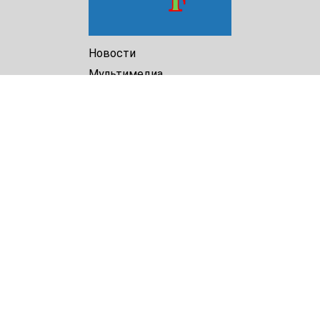
Новости
Мультимедиа
Доклады
Библиотека
Архив
О Нас
Turkmenistan Helsinki
Foundation for Human Rights
25 Knaz Dondukov str., ap.2
Varna, 9000
Bulgaria
Tel.
+359 52 609854
E-mail:
tkmprotect@gmail.com