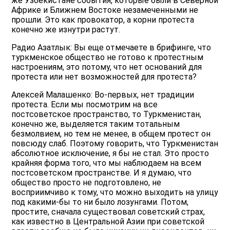
же Узбекистане события, которые были в Северной
Африке и Ближнем Востоке незамеченными не
прошли. Это как провокатор, а корни протеста
конечно же изнутри растут.
Радио Азатлык: Вы еще отмечаете в брифинге, что
туркменское общество не готово к протестным
настроениям, это потому, что нет оснований для
протеста или нет возможностей для протеста?
Алексей Малашенко: Во-первых, нет традиции
протеста. Если мы посмотрим на все
постсоветское пространство, то Туркменистан,
конечно же, выделяется таким тотальным
безмолвием, но тем не менее, в общем протест он
повсюду слаб. Поэтому говорить, что Туркменистан
абсолютное исключение, я бы не стал. Это просто
крайняя форма того, что мы наблюдаем на всем
постсоветском пространстве. И я думаю, что
общество просто не подготовлено, не
восприимчиво к тому, что можно выходить на улицу
под какими-бы то ни было лозунгами. Потом,
простите, сначала существовал советский страх,
как известно в Центральной Азии при советской