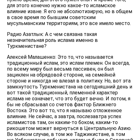
для этого конечно нужно какое-то исламское
влияние извне. Я его не абсолютизирую, но в общем
в свое время по бывшим советским
мусульманским территориям, это все имело место.
Радио Азатлык: А с чем связана такая
незначительная роль ислама именно в
Туркменистане?
Алексей Малашенко: Это то, что называется
традиционный ислам, это ислам племен. Он всегда,
по всему миру был весьма пассивен, он был
зациклен на обрядовой стороне, на семейной
стороне и никогда не влезал в политику. Но, вот эта
замкнутость Туркменистана на сегодняшний день и
вот такой традиционный, племенной характер
ислама не означает, что это будет вечно. И потом, я
бы не сбрасывал со счетов фактор Ближнего
Востока. Это вот то, что я называю отложенное
влияние. Не сейчас, а завтра, послезавтра успех
исламистов там, он каким-то боком, каким-то
рикошетом может вернуться в Центральную Азию.
Во всяком случае, в том же Таджикистане, в том