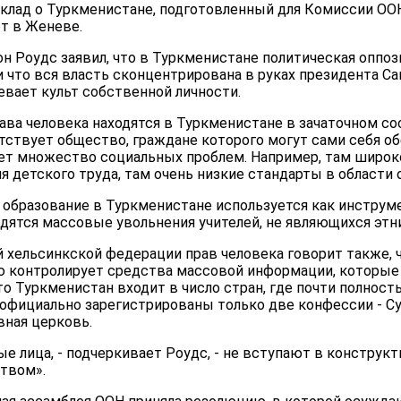
оклад о Туркменистане, подготовленный для Комиссии ООН
ет в Женеве.
н Роудс заявил, что в Туркменистане политическая оппоз
и что вся власть сконцентрирована в руках президента С
евает культ собственной личности.
ава человека находятся в Туркменистане в зачаточном со
утствует общество, граждане которого могут сами себя об
т множество социальных проблем. Например, там широк
я детского труда, там очень низкие стандарты в области 
, образование в Туркменистане используется как инструм
одятся массовые увольнения учителей, не являющихся эт
хельсинкской федерации прав человека говорит также, 
ю контролирует средства массовой информации, которые
что Туркменистан входит в число стран, где почти полнос
м официально зарегистрированы только две конфессии - 
вная церковь.
 лица, - подчеркивает Роудс, - не вступают в конструкт
твом».