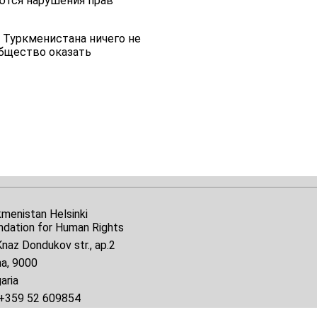
ются нарушения прав
 Туркменистана ничего не
общество оказать
kmenistan Helsinki
ndation for Human Rights
naz Dondukov str., ap.2
na, 9000
aria
+359 52 609854
il:
tkmprotect@gmail.com