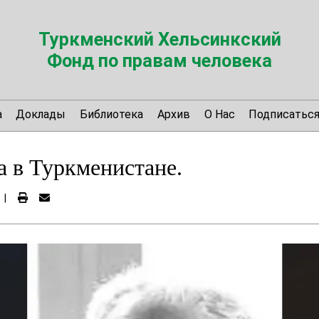
Туркменский Хельсинкский
Фонд по правам человека
а
Доклады
Библиотека
Архив
О Нас
Подписатьс
а в Туркменистане.
|