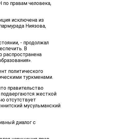
 по правам человека,
иция исключена из
апармурада Ниязова,
стоянии, - продолжал
еспечить. В
о распространена
образования».
ент политического
ническими туркменами.
что правительство
 подвергаются жесткой
тью отсутствует
Суннитский мусульманский
ивный диалог с