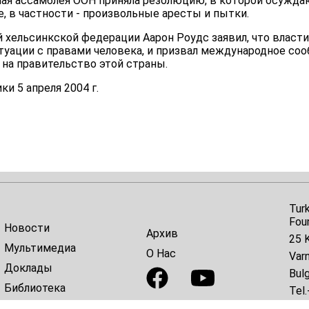
ная ассамблея ООН приняла резолюцию, в которой осужда
, в частности - произвольные аресты и пытки.
хельсинкской федерации Аарон Роудс заявил, что власти
туации с правами человека, и призвал международное со
 на правительство этой страны.
и 5 апреля 2004 г.
Tur
Fou
Новости
Архив
25 K
Мультимедиа
О Нас
Var
Доклады
Bulg
Библиотека
Tel.
E-ma