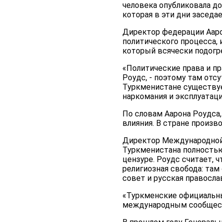
человека опубликовала д
которая в эти дни заседа
Директор федерации Ааро
политического процесса, 
который всячески подогр
«Политические права и пр
Роудс, - поэтому там отс
Туркменистане существуе
наркомания и эксплуатаци
По словам Аарона Роудса
влияния. В стране произв
Директор Международной 
Туркменистана полность
цензуре. Роудс считает, 
религиозная свобода: та
совет и русская правосла
«Туркменские официальные
международным сообщес