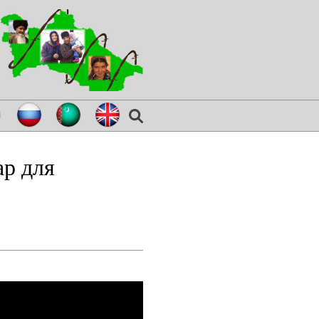
я
ар для