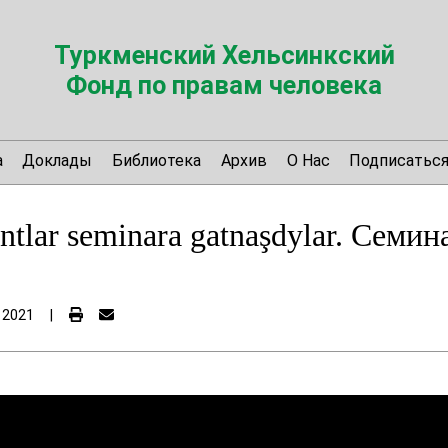
Туркменский Хельсинкский
Фонд по правам человека
а
Доклады
Библиотека
Архив
О Нас
Подписатьс
tlar seminara gatnaşdylar. Семин
 2021
|