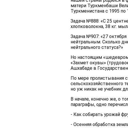
нашей страны родился в ф
матери Туркменбаши Вели
Туркменистана с 1995 по 
Задача №888: «С 25 центн
хлопковолокна, 38 кг. мыл
Задача №907: «27 октября
нейтральным. Сколько дн
нейтрального статуса?»
Но настоящим «шедевром»
«Захмет окувы» (трудовое
Ашхабаде в Государственн
По мере пролистывания с
сельскохозяйственного те
но уж никак не учебник дл
В начале, конечно же, о т
параграфы, одно перечисл
- Как собирать урожай фр
- Осенняя обработка земли