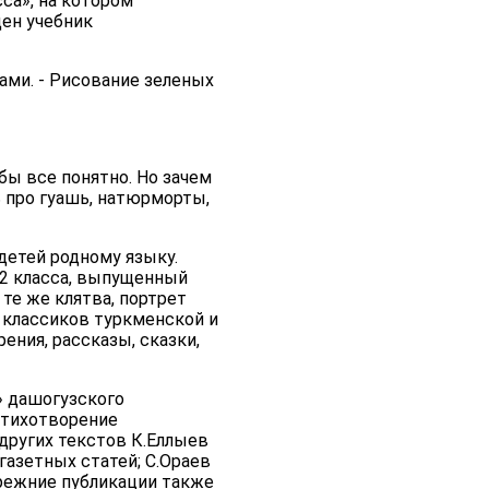
са», на котором
ден учебник
ами. - Рисование зеленых
бы все понятно. Но зачем
ь про гуашь, натюрморты,
детей родному языку.
я 2 класса, выпущенный
 те же клятва, портрет
о классиков туркменской и
ния, рассказы, сказки,
» дашогузского
 стихотворение
других текстов К.Еллыев
газетных статей; С.Ораев
прежние публикации также