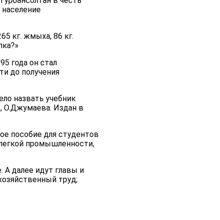
 Гурбансолтан в честь
 население
5 кг. жмыха, 86 кг.
пка?»
95 года он стал
ти до получения
ло назвать учебник
, О.Джумаева. Издан в
ое пособие для студентов
а легкой промышленности,
. А далее идут главы и
хозяйственный труд;