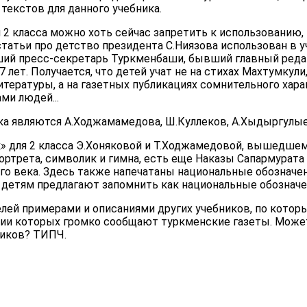
текстов для данного учебника.
 2 класса можно хоть сейчас запретить к использованию,
статьи про детство президента С.Ниязова использован в у
ий пресс-секретарь Туркменбаши, бывший главный редак
лет. Получается, что детей учат не на стихах Махтумкули,
тературы, а на газетных публикациях сомнительного хара
ми людей...
ка являются А.Ходжамамедова, Ш.Куллеков, А.Хыдыргулые
» для 2 класса Э.Хоняковой и Т.Ходжамедовой, вышедшем
ортрета, символик и гимна, есть еще Наказы Сапармурат
го века. Здесь также напечатаны национальные обозначен
 детям предлагают запомнить как национальные обозначен
елей примерами и описаниями других учебников, по котор
нии которых громко сообщают туркменские газеты. Може
ников? ТИПЧ.