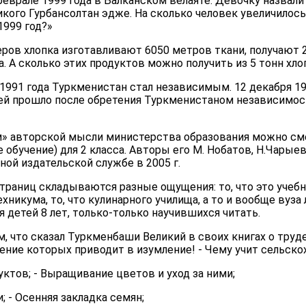
еврале 1999 года в Балканском велаяте. Девочку назвали
кого Гурбансолтан эдже. На сколько человек увеличилось
1999 год?»
еров хлопка изготавливают 6050 метров ткани, получают 26
а. А сколько этих продуктов можно получить из 5 тонн хло
 1991 года Туркменистан стал независимым. 12 декабря 19
ей прошло после обретения Туркменистаном независимос
 авторской мысли министерства образования можно сме
 обучение) для 2 класса. Авторы его М. Нобатов, Н.Чарыев
ой издательской службе в 2005 г.
траниц складываются разные ощущения: то, что это учебн
хникума, то, что кулинарного училища, а то и вообще вуз
я детей 8 лет, только-только научившихся читать.
ом, что сказал Туркменбаши Великий в своих книгах о труде
ение которых приводит в изумление! - Чему учит сельско
уктов; - Выращивание цветов и уход за ними;
; - Осенняя закладка семян;