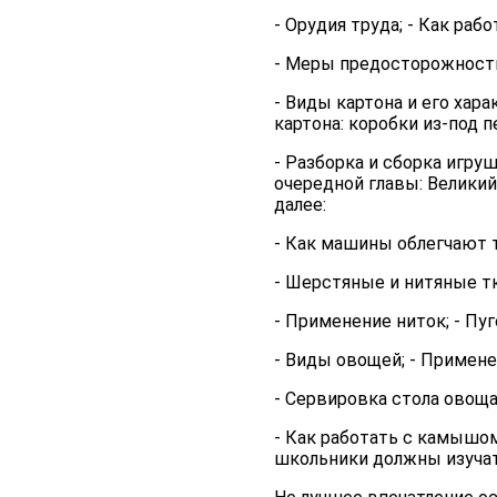
- Орудия труда; - Как рабо
- Меры предосторожности 
- Виды картона и его хар
картона: коробки из-под пе
- Разборка и сборка игру
очередной главы: Велики
далее:
- Как машины облегчают т
- Шерстяные и нитяные тк
- Применение ниток; - Пу
- Виды овощей; - Примен
- Сервировка стола овоща
- Как работать с камышом
школьники должны изучать