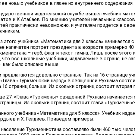
тве новых учебников в плане их внутреннего содержания.
сударственной издательской службе вышел учебник матем
тов и К.Атабаев. По мнению учителей начальных классов,
детей практически невозможно, и учителям придется в сво
ачникам.
 этого учебника. «Математика для 2 класса» начинается с
ее напечатан портрет президента в возрасте примерно 40
менистана – герб, флаг и текст гимна. Лишь после этого
, что все школьные учебники, издаваемые в стране, не з
е. как было описано выше.
 предлагаются довольно странные. Так на 16 странице у
«Глава «Туркменский народ» в священной Рухнама состоит 
 16 страниц больше. Из скольки страниц состоит вторая 
це 27: «Глава «Туркмены» священной Рухнама начинается с
страницы. Из скольки страниц состоит глава «Туркмены»
анного учебника «Математика для 5 класса». Учебник издан
урдыев и Х. Гелдиев. Приведем примеры.
у население Туркменистана составляло 4млн.460 тыс. чел