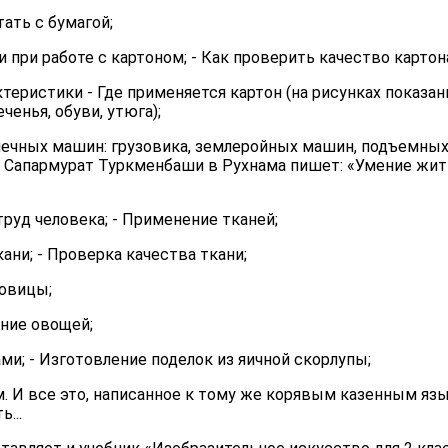
тать с бумагой;
при работе с картоном; - Как проверить качество картон
актеристики - Где применяется картон (на рисунках показ
ченья, обуви, утюга);
шечных машин: грузовика, землеройных машин, подъемных
й Сапармурат Туркменбаши в Рухнама пишет: «Умение жить
руд человека; - Применение тканей;
ани; - Проверка качества ткани;
говицы;
ение овощей;
ми; - Изготовление поделок из яичной скорлупы;
. И все это, написанное к тому же корявым казенным яз
...