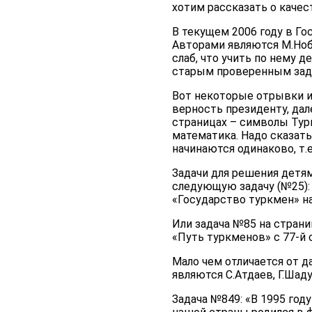
хотим рассказать о качес
В текущем 2006 году в Го
Авторами являются М.Ноба
слаб, что учить по нему 
старым проверенным зад
Вот некоторые отрывки из
верность президенту, дал
страницах – символы Турк
математика. Надо сказать
начинаются одинаково, т.
Задачи для решения детям
следующую задачу (№25): 
«Государство туркмен» на
Или задача №85 на страни
«Путь туркменов» с 77-й 
Мало чем отличается от д
являются С.Атдаев, Г.Шад
Задача №849: «В 1995 год