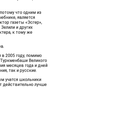
 потому что одним из
чебнике, является
тор газеты «Эсгер»,
 Зелили и других
ктера, к тому же
в.
 в 2005 году, помимо
а Туркменбаши Великого
ия месяцев года и дней
ия, так и русские.
ым учатся школьники
т действительно лучше