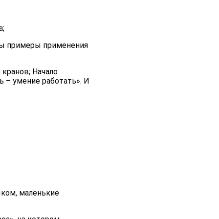
а;
аны примеры применения
 кранов; Начало
 – умение работать». И
ыком, маленькие