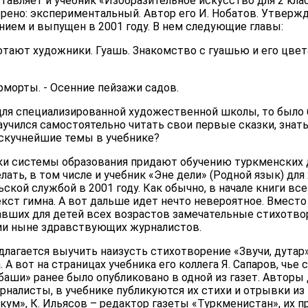
тавляет и учебник «Изобразительное искусство для 2 клас
рено: экспериментальный. Автор его И. Нобатов. Утверж
ием и выпущен в 2001 году. В нем следующие главы:
тают художники. Гуашь. Знакомство с гуашью и его цвет
рморты. - Осенние пейзажи садов.
для специализированной художественной школы, то было 
аучился самостоятельно читать свои первые сказки, знат
 скучнейшие темы в учебнике?
ки системы образования придают обучению туркменских 
елать, в том числе и учебник «Эне дели» (Родной язык) дл
кой службой в 2001 году. Как обычно, в начале книги все
екст гимна. А вот дальше идет нечто невероятное. Вмест
вших для детей всех возрастов замечательные стихотворе
ции ныне здравствующих журналистов.
длагается выучить наизусть стихотворение «Звучи, дутар
 А вот на страницах учебника его коллега Я. Сапаров, чье
аши» ранее было опубликовано в одной из газет. Авторы 
налисты, в учебнике публикуются их стихи и отрывки из 
кум», К. Ильясов – редактор газеты «Туркменистан», их 