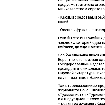
Не лучшее впечатление ос
предусмотрительно огово
Министерством образован
- Какими средствами рабо
полей.
- Овощи и фрукты – натю
Если бы это был учебник 
человеку, который едва н
пейзажи, да еще и читать
Особое значение чиновни
Вероятно, это призван сд
Государственной издательс
президента, символика, т
мировой литературы, писа
идут... газетные публика
Так второклассникам пре
журналиста Баба Шихиева.
«Туркменистан - Туркменб
и Я.Шадурдыев – тоже жур
– редактор журнала «Кара