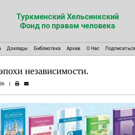
Туркменский Хельсинкский
Фонд по правам человека
а
Доклады
Библиотека
Архив
О Нас
Подписатьс
эпохи независимости.
06
|