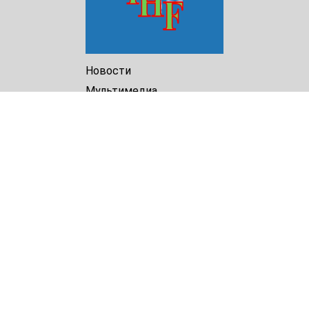
Новости
Мультимедиа
Доклады
Библиотека
Архив
О Нас
Turkmenistan Helsinki
Foundation for Human Rights
25 Knaz Dondukov str., ap.2
Varna, 9000
Bulgaria
Tel.
+359 52 609854