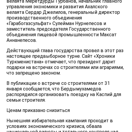
велаята Меретдурды Гурбанов, начальник главного
управления экономики и развития Ахалского
велаята Сердар Джелилов, генеральный директор
производственного объединения
«Гарабогазсульфат» Сулейман Нурнепесов и
заместитель председателя Государственного
объединения пищевой промышленности Максат
Аннанепесов.
Действующий глава государства провел в этот раз
настоящее предвыборное турне. Сайт «Хроники
Туркменистана» отмечает, что президент дарит
подарки на встречах со строителями или аграриями,
что запрещено законом.
В публикации о встрече со строителями от 31
января сообщается, что Бердымухамедов
распорядился организовать поездку на Каспий для
семьи строителя.
Ценам приказано снизиться
Нынешняя избирательная кампания проходит в
условиях экономического кризиса, обвала
национальной валюты и тотального контроля над