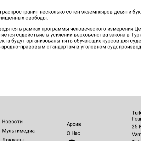
и распространит несколько сотен экземпляров девяти бук
, лишенных свободы.
одятся в рамках программы человеческого измерения Ц
яется содействие в усилении верховенства закона в Тур
кта будут организованы пять обучающих курсов для суде
народно-правовым стандартам в уголовном судопроизвод
Tur
Fou
Новости
Архив
25 K
Мультимедиа
О Нас
Var
Доклады