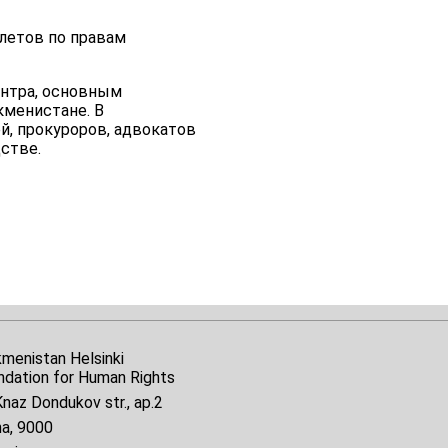
летов по правам
ентра, основным
кменистане. В
й, прокуроров, адвокатов
стве.
kmenistan Helsinki
ndation for Human Rights
naz Dondukov str., ap.2
na, 9000