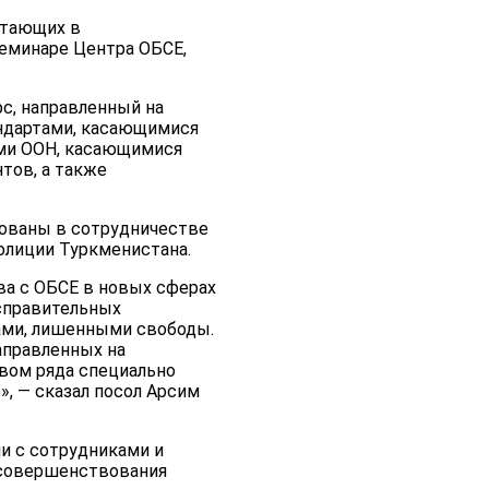
отающих в
еминаре Центра ОБСЕ,
с, направленный на
ндартами, касающимися
ами ООН, касающимися
тов, а также
зованы в сотрудничестве
олиции Туркменистана.
а с ОБСЕ в новых сферах
исправительных
ами, лишенными свободы.
аправленных на
вом ряда специально
, — сказал посол Арсим
и с сотрудниками и
 совершенствования