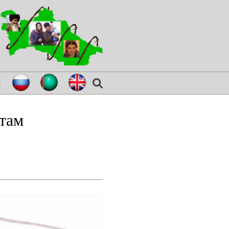
я
там