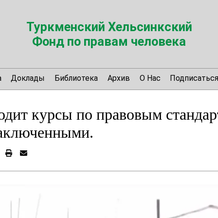
Туркменский Хельсинкский
Фонд по правам человека
а
Доклады
Библиотека
Архив
О Нас
Подписатьс
дит курсы по правовым стандар
заключенными.