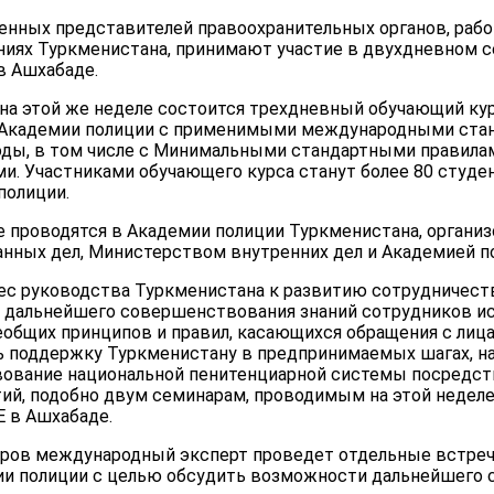
нных представителей правоохранительных органов, раб
иях Туркменистана, принимают участие в двухдневном с
в Ашхабаде.
на этой же неделе состоится трехдневный обучающий кур
 Академии полиции с применимыми международными ста
оды, в том числе с Минимальными стандартными правил
и. Участниками обучающего курса станут более 80 студен
полиции.
е проводятся в Академии полиции Туркменистана, органи
нных дел, Министерством внутренних дел и Академией п
с руководства Туркменистана к развитию сотрудничеств
сах дальнейшего совершенствования знаний сотрудников 
еобщих принципов и правил, касающихся обращения с лиц
ь поддержку Туркменистану в предпринимаемых шагах, н
ование национальной пенитенциарной системы посредст
ий, подобно двум семинарам, проводимым на этой неделе»
Е в Ашхабаде.
ров международный эксперт проведет отдельные встреч
ии полиции с целью обсудить возможности дальнейшего