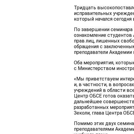
Тридцать высокопоставле
исправительных учрежден
который начался сегодня 
По завершении семинара 
ознакомление студентов
прав лиц, лишенных своб
обращения с заключенным
преподаватели Академии 
Оба мероприятия, которы
с Министерством иностра
«Мы приветствуем интере
и, в частности, в вопро
учреждений в области вс
Центр ОБСЕ готов оказат
дальнейшее совершенств
разработанных мероприят
Зеколи, глава Центра ОБС
Помимо этих двух семина
преподавателями Академ