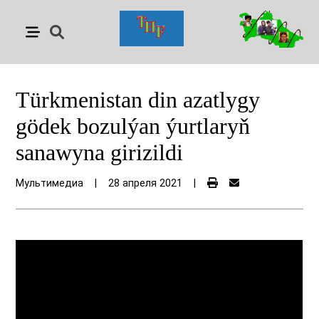
Türkmenistan din azatlygy
gödek bozulýan ýurtlaryň
sanawyna girizildi
Мультимедиа
|
28 апреля 2021
|