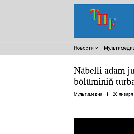
Новости
Мультимеди
Näbelli adam j
bölüminiň turb
Мультимедиа
|
26 января