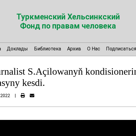
Туркменский Хельсинкский
Фонд по правам человека
а
Доклады
Библиотека
Архив
О Нас
Подписатьс
urnalist S.Açilowanyň kondisioneri
asyny kesdi.
 2022
|