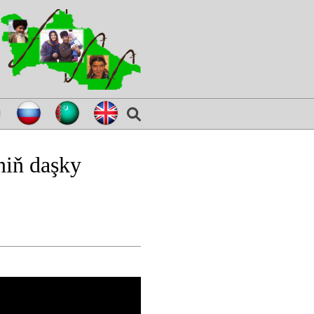
я
niň daşky