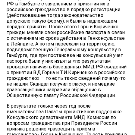
РФ в Гамбурге с заявлением о принятии их в
российское гражданство в порядке регистрации
(действовавшее тогда законодательство
допускало такую форму), и были в надлежащем
порядке приняты. После этого Горн и Кириченко
трижды меняли свои российские паспорта в связи
с истечением их срока действия в Генконсульстве
в Лейпциге. А потом переехали на территорию,
подведомственную Генеральному консульству в
Гамбурге, где при постановке на консульский учет
паспорта были у них изъяты «по результатам
проверки наличия в базе данных МИД РФ сведений
о принятии В.Д.Горна и Т.И.Кириченко в российское
гражданство» — то есть таких сведений почему-то
не нашли. Скандал получил огласку, и немецкие
правозащитники направили обращение в
Общественную палату Российской Федерации.
В результате только через год после
вмешательства Палаты при активной поддержке
Консульского департамента МИД Комиссия по
вопросам гражданства при Президенте России
приняла решение «разрешить приём в
гражданство» Горна и Кириченко. То есть приняли в