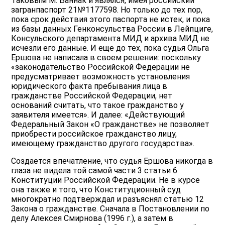
Таковым М. Баннак и являлся, имея российский
загранпаспорт 21№1177598. Но только до тех пор,
пока срок действия этого паспорта не истек, и пока
из базы данных Генконсульства России в Лейпциге,
Консульского департамента МИД и архива МИД не
исчезли его данные. И еще до тех, пока судья Ольга
Ершова не написала в своем решении: поскольку
«законодательство Российской Федерации не
предусматривает возможность установления
юридического факта пребывания лица в
гражданстве Российской Федерации, нет
оснований считать, что такое гражданство у
заявителя имеется». И далее: «Действующий
Федеральный Закон «О гражданстве» не позволяет
приобрести российское гражданство лицу,
имеющему гражданство другого государства».
Создается впечатление, что судья Ершова никогда в
глаза не видела той самой части 3 статьи 6
Конституции Российской Федерации. Не в курсе
она также и того, что Конституционный суд
многократно подтверждал и разъяснял статью 12
Закона о гражданстве. Сначала в Постановлении по
делу Алексея Смирнова (1996 г.), а затем в