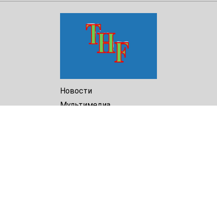
Новости
Мультимедиа
Доклады
Библиотека
Архив
О Нас
Turkmenistan Helsinki
Foundation for Human Rights
25 Knaz Dondukov str., ap.2