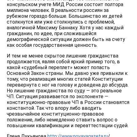
консульском учете МИД России состоит полтора
миллиона человек. В реальности россиян за
рубежом гораздо больше. Большинство их детей
столкнутся или уже столкнулись с проблемой,
аналогичной Максиму Баннаку. Хотя у нас каждый
гражданин, по идее, при сложившейся
демографической ситуации должен быть на счету
как особая государственная ценность.
И тем не менее скрытое лишение гражданства
продолжается, являя собой яркий пример того, в
какой «судебный переплет» может попасть
Основной Закон страны. Мы давно уже привыкли к
тому, что реализация многих статей Конституции
перевернута с ног на голову и доведена до абсурда.
Но лишение гражданства по суду — это реальное
ЧП. Ситуация развивается по экспоненте —
конституционно-правовые ЧП в России становятся
константой. Так что впору либо вводить
чрезвычайное конституционно-правовое
положение, либо немедленно ставить вопрос о
повышении квалификации и переаттестации судей.
Елена Лукьянова
http://www.novayagazeta.ru
/