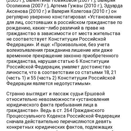
(2005 г.), Валентины Новиковой (2007 г.), Валерия
Осолихина (2007 г.), Артема Гужвы (2010 г.), Эдуарда
Аксенова (2010 г.) и Валерия Колегова (2010 г.) он
регулярно уверенно констатировал: «Установление
для лиц, состоявших в российском гражданстве по
рождению, каких—либо различий в праве на
гражданство в зависимости от места жительства
не соответствует Конституции Российской
Федерации». И еще: «Произвольное, без учета
волеизъявления гражданина лишение или даже
временное прекращение законно приобретенного
гражданства, нарушая статью 6 Конституции
Российской Федерации, умаляет достоинство
личности, что в соответствии со статьями 18, 21
(часть 1) и 55 (часть 2) Конституции Российской
Федерации является недопустимым».
Странно выглядит и пассаж судьи Ершовой
относительно невозможности «установления
юридического факта пребывания лица в
гражданстве». Ведь в ст. 264 Гражданского
Процессуального Кодекса Российской Федерации
сначала действительно перечисляются девять
конкретных юридических фактов, подлежащих