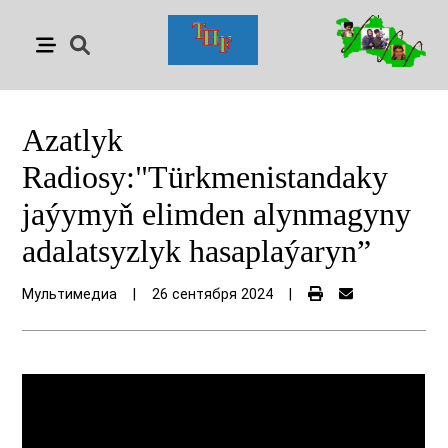
Azatlyk
Radiosy:"Türkmenistandaky
jaýymyň elimden alynmagyny
adalatsyzlyk hasaplaýaryn”
Мультимедиа
|
26 сентября 2024
|