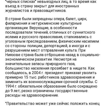
"черных списках" невыездных лиц, в то время как
въезд в страну закрыт для иностранных
журналистов и правозащитников.
В стране были запрещены опера, балет, цирк,
филармония и нетуркменские культурные
организации. Верующие, в особенности
последователи течений, отличных от суннитского
ислама и русского православия, сталкивались с
уголовным преследованием, физическим насилием
со стороны полиции, депортацией, а иногда и с
разрушением мест отправления культа. При
Ниязове страна была отброшена назад в социально-
экономическом развитии. Несмотря на
значительные запасы природного газа,
большинство населения прозябает в нищете. Как
сообщалось, в 2004 г. президент приказал уволить
примерно 15 тыс. работников здравоохранения и
заменить их военнослужащими срочной службы. С
1994 г. обязательное образование было сокращено
до 9 лет; резко ограничены государственные
расходы на здравоохранение.
"Правительство может уже сейчас положить конец