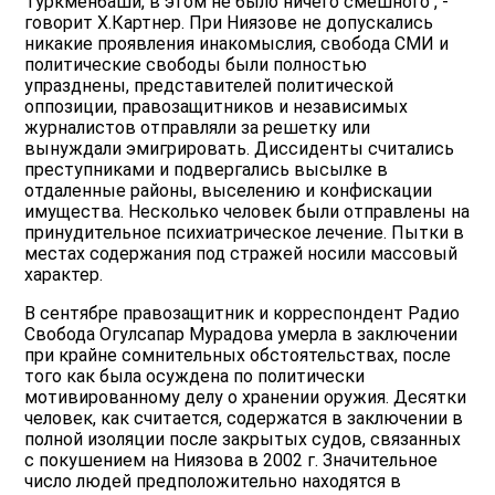
Туркменбаши, в этом не было ничего смешного", -
говорит Х.Картнер. При Ниязове не допускались
никакие проявления инакомыслия, свобода СМИ и
политические свободы были полностью
упразднены, представителей политической
оппозиции, правозащитников и независимых
журналистов отправляли за решетку или
вынуждали эмигрировать. Диссиденты считались
преступниками и подвергались высылке в
отдаленные районы, выселению и конфискации
имущества. Несколько человек были отправлены на
принудительное психиатрическое лечение. Пытки в
местах содержания под стражей носили массовый
характер.
В сентябре правозащитник и корреспондент Радио
Свобода Огулсапар Мурадова умерла в заключении
при крайне сомнительных обстоятельствах, после
того как была осуждена по политически
мотивированному делу о хранении оружия. Десятки
человек, как считается, содержатся в заключении в
полной изоляции после закрытых судов, связанных
с покушением на Ниязова в 2002 г. Значительное
число людей предположительно находятся в