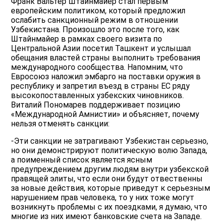
Франк Вальтер Штайнмайер стал первым
европейским политиком, который предложил
ослабить санкционный режим в отношении
Узбекистана. Произошло это после того, как
Штайнмайер в рамках своего визита по
Центральной Азии посетил Ташкент и услышал
обещания властей страны выполнить требования
международного сообщества. Напомним, что
Евросоюз наложил эмбарго на поставки оружия в
республику и запретил въезд в страны ЕС ряду
высокопоставленных узбекских чиновников.
Виталий Пономарев поддерживает позицию
«Международной Амнистии» и объясняет, почему
нельзя отменять санкции:
-Эти санкции не затрагивают Узбекистан серьезно,
но они демонстрируют политическую волю Запада,
а поименный список является ясным
предупреждением другим людям внутри узбекской
правящей элиты, что если они будут отвественны
за новые действия, которые приведут к серьезным
нарушением прав человека, то у них тоже могут
возникнуть проблемы с их поездками, я думаю, что
многие из них имеют банковские счета на Западе.