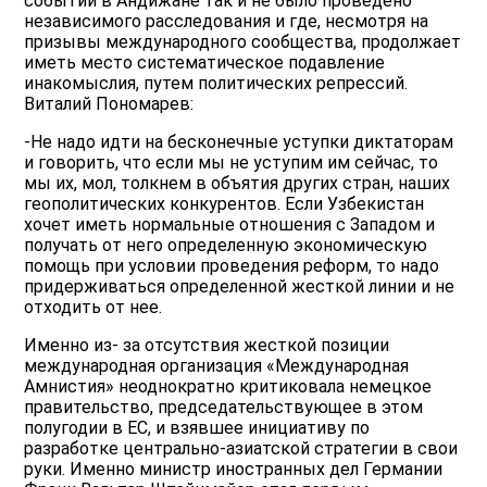
событий в Андижане так и не было проведено
независимого расследования и где, несмотря на
призывы международного сообщества, продолжает
иметь место систематическое подавление
инакомыслия, путем политических репрессий.
Виталий Пономарев:
-Не надо идти на бесконечные уступки диктаторам
и говорить, что если мы не уступим им сейчас, то
мы их, мол, толкнем в объятия других стран, наших
геополитических конкурентов. Если Узбекистан
хочет иметь нормальные отношения с Западом и
получать от него определенную экономическую
помощь при условии проведения реформ, то надо
придерживаться определенной жесткой линии и не
отходить от нее.
Именно из- за отсутствия жесткой позиции
международная организация «Международная
Амнистия» неоднократно критиковала немецкое
правительство, председательствующее в этом
полугодии в ЕС, и взявшее инициативу по
разработке центрально-азиатской стратегии в свои
руки. Именно министр иностранных дел Германии