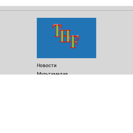
Новости
Мультимедиа
Доклады
Библиотека
Архив
О Нас
Turkmenistan Helsinki