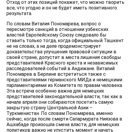
Отход от этих позиций покажет, что можно творить
все, что угодно и он не будет иметь позитивного
результата.
По словам Виталия Пономарева, вопрос о
пересмотре санкций в отношении узбекских
властей Европейскому Союзу следовало бы
ставить только тогда, когда официальный Ташкент
не на словах, а на деле продемонстрирует
доказательства улучшения правовой ситуации в
своей стране, допустит в места лишения свободы
представителей Красного креста и независимых
расследователей событий в Андижане. Виталий
Пономарев в Берлине встретиться также с
представителями германского МИДа и немецкими
парламентариями из Комитета по правам человека.
Эта встреча особенно важна для немецких
представителей законодательной власти, так как в
начале апреля они собираются посетить самую
закрытую страну Центральной Азии –
Туркменистан. По словам Пономарева, именно
сейчас, когда после смерти Сапармурата Ниязова в
Ашхабаде произошла смена власти, для немецких
политиков важно не упустить момент и начать