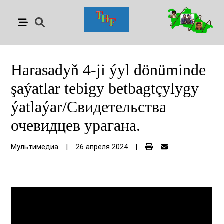
Harasadyň 4-ji ýyl dönüminde
şaýatlar tebigy betbagtçylygy
ýatlaýar/Свидетельства
очевидцев урагана.
Мультимедиа
|
26 апреля 2024
|