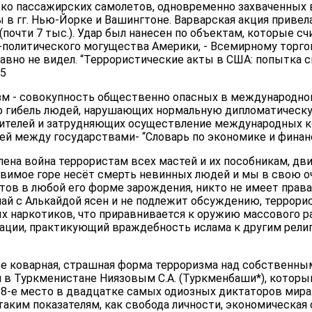
ко пассажирских самолетов, одновременно захваченных 
 в гг. Нью-Йорке и Вашингтоне. Варварская акция приве
(почти 7 тыс.). Удар был нанесен по объектам, которые с
-политического могущества Америки, - Всемирному торгов
авно не видел. “Террористические акты в США: попытка с
05
м - совокупность общественно опасных в международно
 гибель людей, нарушающих нормальную дипломатическ
вителей и затрудняющих осуществление международных ко
й между государствами- “Словарь по экономике и финанса
лена война террористам всех мастей и их пособникам, дв
авимое горе несёт смерть невинных людей и мы в свою о
тов в любой его форме зарождения, никто не имеет права
ай с Алькайдой ясен и не подлежит обсуждению, террорис
х наркотиков, что приравнивается к оружию массового р
ции, практикующий враждебность ислама к другим религ
ее коварная, страшная форма терроризма над собственным
 в Туркменистане Ниязовым С.А. (Туркменбаши*), которы
 8-е место в двадцатке самых одиозных диктаторов мира.
по таким показателям, как свобода личности, экономическая