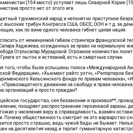
уркменистан (154 место) уступает лишь Северной Корее (15
истана просто нет от этого ига.
щитный туркменский народ и непонятно преступное безр
 высоких трибун Конгресса США, ОБСЕ, ООН и т.д. за де
ющих, как по вине одного человека гибнет целая нация.
спасать от неминуемой гибели стрингера французской т
Сапара Хаджиева, осужденных за право на нормальную жи
обода Огульсапар Мурадовой. Огромное количество поли
улаге от пыток и истязаний, есть и смертные случаи.
ля того, чтобы были услышаны голоса «Международной Ам
кой Федерации», «Хьюмант райтс уотч», «Репортеров без
уркменского Хельсинского фонда по правам человека», «
, «Правозащитного движения за свободу и права человек
их организаций и просто граждан?
цейское государство, сея беззаконие и произвол**; пров
селение; поощряет распространение героиновой заразы, д
тожил у населения веру в справедливость, взамен остави
и. Почему общественность смотрит на это варварство ск
вится просто страшно, ведь чужой беды не бывает. Нель
ен на десятилетия назад и терпит гуманитарную катастр