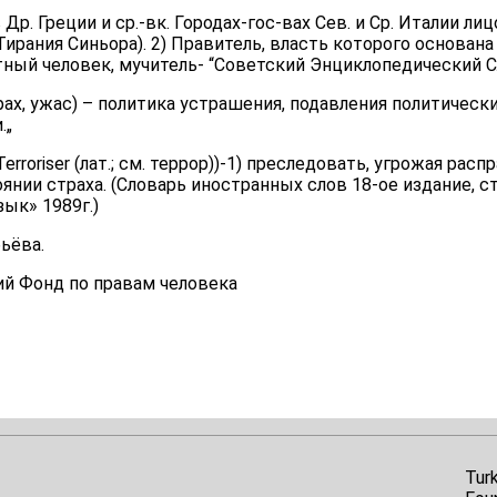
) в Др. Греции и ср.-вк. Городах-гос-вах Сев. и Ср. Италии л
ирания Синьора). 2) Правитель, власть которого основана 
тный человек, мучитель- “Советский Энциклопедический Сл
 страх, ужас) – политика устрашения, подавления политичес
.„
erroriser (лат.; см. террор))-1) преследовать, угрожая расп
оянии страха. (Словарь иностранных слов 18-ое издание, с
ык» 1989г.)
ьёва.
й Фонд по правам человека
Tur