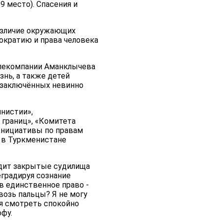
9 место). Спасения и
азличие окружающих
мократию и права человека
елекомпании Аманклычева
знь, а также детей
тзаключённых невинно
нистии»,
 границ», «Комитета
Инициативы по правам
а в Туркменистане
одит закрытые судилища
еградируя сознание
в единственное право -
возь пальцы? Я не могу
зя смотреть спокойно
офу.