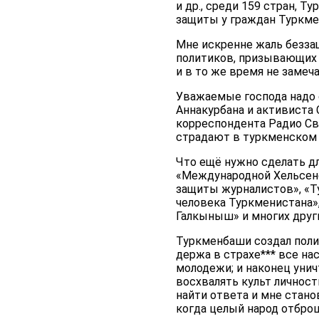
и др., среди 159 стран, Т
защиты у граждан Туркмен
Мне искренне жаль безза
политиков, призывающих с
и в то же время не замеча
Уважаемые господа надо 
Аннакурбана и активиста 
корреспондента Радио Св
страдают в туркменском Г
Что ещё нужно сделать д
«Международной Хельсенс
защиты журналистов», «Т
человека Туркменистана»
Галкыныш» и многих друг
Туркменбаши создал поли
держа в страхе*** все на
молодежи; и наконец унич
восхвалять культ личност
найти ответа и мне стано
когда целый народ отброш