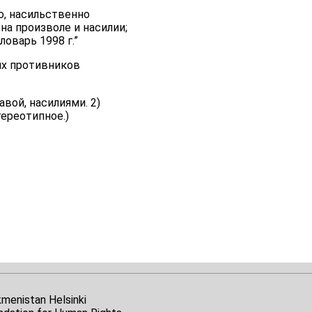
ицо, насильственно
на произволе и насилии;
оварь 1998 г.”
ких противников
равой, насилиями. 2)
тереотипное.)
kmenistan Helsinki