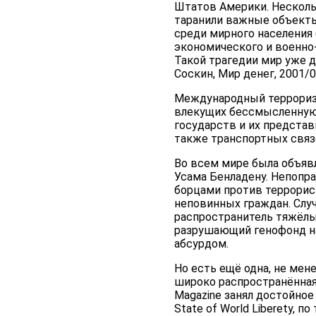
Штатов Америки. Несколь
таранили важные объекты
среди мирного населения 
экономического и военно
Такой трагедии мир уже д
Соскин, Мир денег, 2001/
Международный террориз
влекущих бессмысленную
государств и их предста
также транспортных связе
Во всем мире была объяв
Усама Бенладену. Непопр
борцами против террорис
неповинных граждан. Случ
распространитель тяжёлы
разрушающий генофонд на
абсурдом.
Но есть ещё одна, не мен
широко распространённая
Magazine занял достойное
State of World Liberety, 