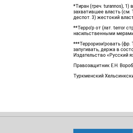
*Тиран (греч. turannos), 1
захватившее власть (см. Т
деспот. 3) жестокий влас
**Терро’р от (лат. terror
насильственными мерами
***Терроризи’ровать (фр. T
запугивать, держа в сост
Издательство «Русский яз
Правозащитник Е.Н. Вороб
Туркменский Хельсинкски