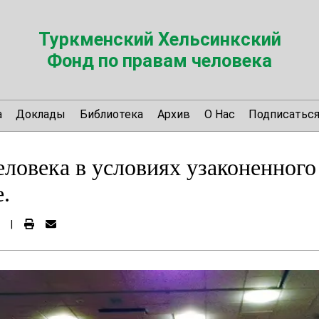
Туркменский Хельсинкский
Фонд по правам человека
а
Доклады
Библиотека
Архив
О Нас
Подписатьс
еловека в условиях узаконенного
.
|