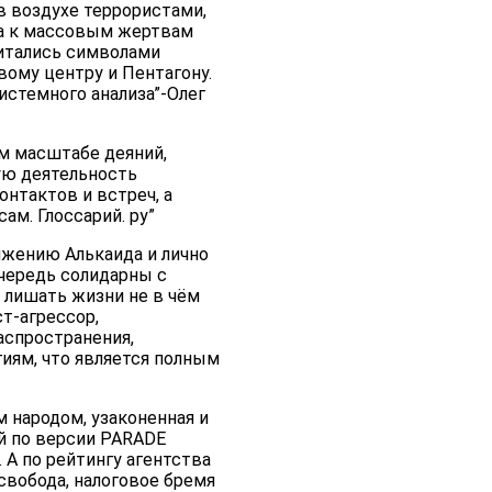
в воздухе террористами,
ла к массовым жертвам
читались символами
ому центру и Пентагону.
истемного анализа”-Олег
м масштабе деяний,
ую деятельность
нтактов и встреч, а
м. Глоссарий. ру”
ижению Алькаида и лично
чередь солидарны с
 лишать жизни не в чём
т-агрессор,
аспространения,
иям, что является полным
 народом, узаконенная и
й по версии PARADE
 А по рейтингу агентства
 свобода, налоговое бремя