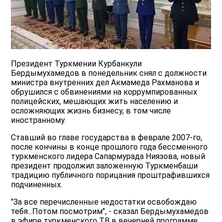
Президент Туркмении Курбанкули
Бердымухамедов в понедельник снял с должности
министра внутренних дел Акмамеда Рахманова и
обрушился с обвинениями на коррумпированных
полицейских, мешающих жить населению и
осложняющих жизнь бизнесу, в том числе
иностранному.
Ставший во главе государства в феврале 2007-го,
после кончины в конце прошлого года бессменного
туркменского лидера Сапармурада Ниязова, новый
президент продолжил заложенную Туркменбаши
традицию публичного порицания проштрафившихся
подчиненных.
"За все перечисленные недостатки освобождаю
тебя...Потом посмотрим", - сказал Бердымухамедов
в эфире туркменского ТВ в вечерней программе