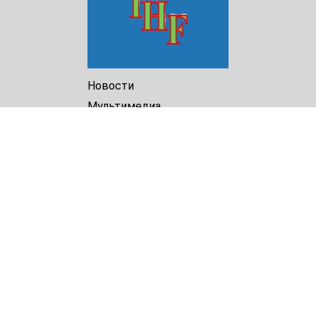
Новости
Мультимедиа
Доклады
Библиотека
Архив
О Нас
Turkmenistan Helsinki
Foundation for Human Rights
25 Knaz Dondukov str., ap.2
Varna, 9000
Bulgaria