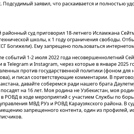
к. Подсудимый заявил, что раскаивается и полностью у
й районный суд приговорил 18-летнего Исламжана Сейт
ехнической школы, к 1 году ограничения свободы. Отбы
ССГ Богижели). Ему запрещено пользоваться интернето
ле событий 1-2 июля 2022 года несовершеннолетний Сей
 в Telegram
и Instagram, через которые в январе 2025 
вленных против государственной политики (фоном для 
ва), и писал соответствующие комментарии. В пригово
пакстана, давайте соберемся ради нашего брата Даулет
посадят на 16 лет. Моя родина не Узбекистан, моя роди
 в РОВД в ходе мероприятий с участием Службы по бор
управления МВД РУз и РОВД Караузякского района. В с
змещению запрещенного контента, один из профилей, и
писчиков.