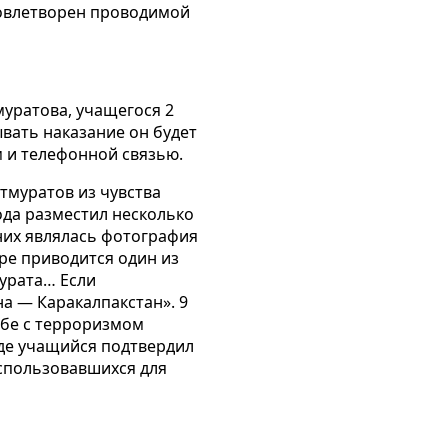
довлетворен проводимой
муратова, учащегося 2
вать наказание он будет
м и телефонной связью.
тмуратов из чувства
года разместил несколько
них являлась фотография
ре приводится один из
мурата…
Если
на — Каракалпакстан». 9
ьбе с терроризмом
уде учащийся подтвердил
спользовавшихся для