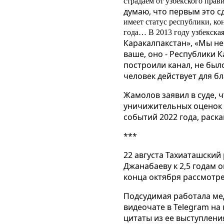
страдаем от узбекского прав
думаю, что первым это с
имеет статус республики, ко
года… В 2013 году узбекска
Каракалпакстан», «Мы не 
ваше, оно - Республики К
построили канал, не был
человек действует для бл
Жамолов заявил в суде, 
уничижительных оценок 
событий 2022 года, раск
***
22 августа Тахиаташски
Джанабаеву к 2,5 годам 
конца октября рассмотр
Подсудимая работала мед
видеочате в Telegram
на 
цитаты из ее выступлени