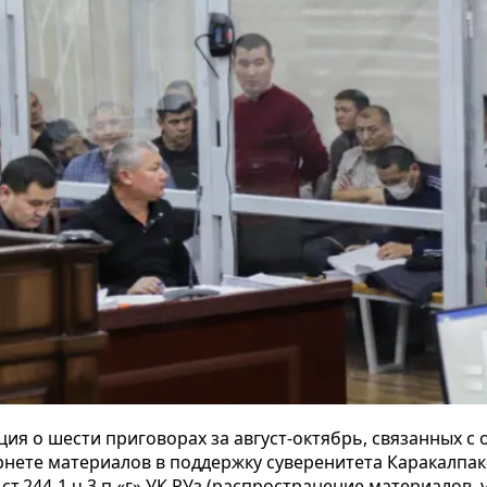
ия о шести приговорах за август-октябрь, связанных с
нете материалов в поддержку суверенитета Каракалпак
т.244-1 ч.3 п.«г» УК РУз (распространение материалов