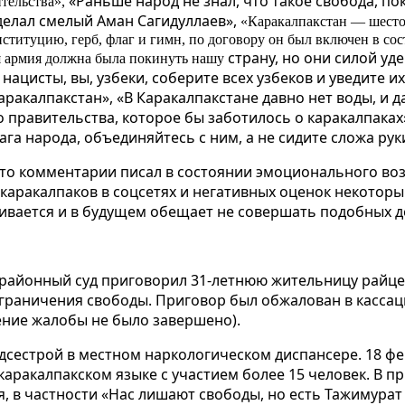
«Раньше народ не знал, что такое свобода, пок
ительства»,
делал смелый Аман Сагидуллаев»,
«Каракалпакстан — шесто
нституцию, герб, флаг и гимн, по договору он был включен в сос
страну, но они силой у
я армия должна была покинуть нашу
нацисты, вы, узбеки, соберите всех узбеков и уведите и
аракалпакстан», «В Каракалпакстане давно нет воды, и д
о правительства, которое бы заботилось о каракалпаках
ага народа, объединяйтесь с ним, а не сидите сложа руки
что комментарии писал в состоянии эмоционального во
каракалпаков в соцсетях и негативных оценок некотор
аивается и в будущем обещает не совершать подобных д
й районный суд приговорил 31-летнюю жительницу райц
ограничения свободы. Приговор был обжалован в касса
ение жалобы не было завершено).
сестрой в местном наркологическом диспансере. 18 фе
каракалпакском языке с участием более 15 человек. В п
я, в частности «Нас лишают свободы, но есть Тажимурат