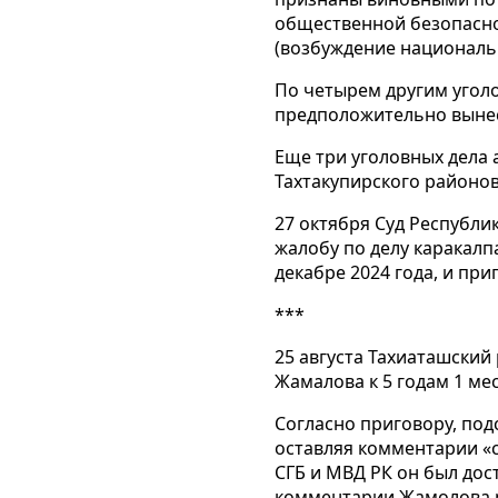
общественной безопасност
(возбуждение националь
По четырем другим уголо
предположительно вынесе
Еще три уголовных дела 
Тахтакупирского районов
27 октября Суд Республи
жалобу по делу каракалп
декабре 2024 года, и пр
***
25 августа Тахиаташский
Жамалова к 5 годам 1 ме
Согласно приговору, под
оставляя комментарии «с
СГБ и МВД РК он был дос
комментарии Жамолова р