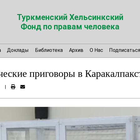
Туркменский Хельсинкский
Фонд по правам человека
а
Доклады
Библиотека
Архив
О Нас
Подписатьс
еские приговоры в Каракалпакс
|