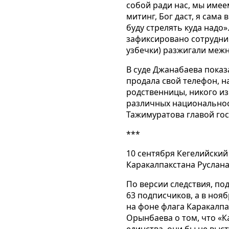
собой ради нас, мы имее
митинг, Бог даст, я сама
буду стрелять куда надо»
зафиксировано сотрудни
узбечки) разжигали меж
В суде Джанабаева показ
продала свой телефон, н
родственницы, никого из
различных национальност
Тажимуратова главой гос
***
10 сентября Кегелийский
Каракалпакстана Руслана
По версии следствия, по
63 подписчиков, а в ноя
на фоне флага Каракалпа
Орынбаева о том, что «К
единства, они бы не выс