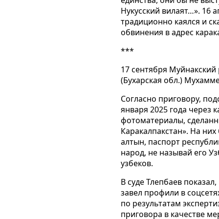
Нукусский вилаят…». 16 а
традиционно каялся и ск
обвинения в адрес карак
***
17 сентября Муйнакский
(Бухарская обл.) Мухамм
Согласно приговору, по
января 2025 года через 
фотоматериалы, сделанны
Каракалпакстан». На них
алтын, паспорт республи
народ, не называй его У
узбеков.
В суде Тлепбаев показал,
завел профили в соцсетях
по результатам эксперт
приговора в качестве ме