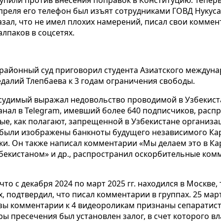
преля его телефон был изъят сотрудниками ГОВД Нукуса.
азал, что не имел плохих намерений, писал свои коммен
алпаков в соцсетях.
 районный суд приговорил студента Азиатского междуна
едалий Тлепбаева к 3 годам ограничения свободы.
дсудимый выражал недовольство проводимой в Узбекиста
канал в Telegram, имевший более 640 подписчиков, расп
е, как полагают, запрещенной в Узбекистане организа
 были изображены банкноты будущего независимого Кара
ки. Он также написал комментарии «Мы делаем это в Ка
збекистаном» и др., распространил оскорбительные ком
 что с декабря 2024 по март 2025 гг. находился в Москве,
, подтвердил, что писал комментарии в группах. 25 мар
изы комментарии к 4 видеороликам признаны сепаратис
ры пресечения был установлен залог, в счет которого в