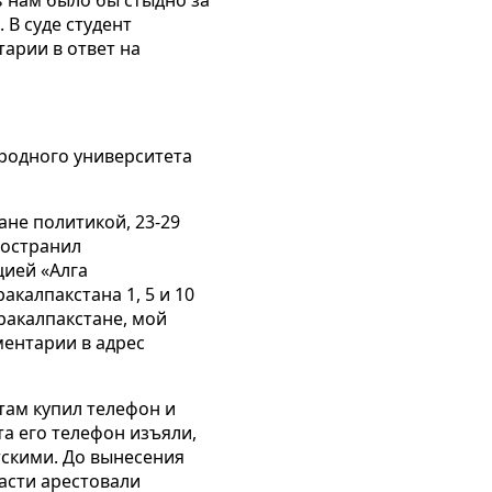
 В суде студент
тарии в ответ на
родного университета
не политикой, 23-29
ространил
цией «Алга
калпакстана 1, 5 и 10
ракалпакстане, мой
ментарии в адрес
 там купил телефон и
та его телефон изъяли,
тскими. До вынесения
ласти арестовали