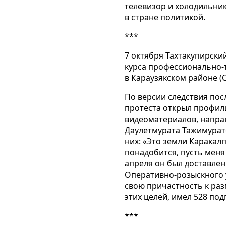
телевизор и холодильни
в стране политикой.
***
7 октября Тахтакупирски
курса профессионально-т
в Караузякском районе (
По версии следствия пос
протеста открыл профили
видеоматериалов, напра
Даулетмурата Тажимурато
них: «Это земли Каракал
понадобится, пусть меня 
апреля он был доставлен
Оперативно-розыскного 
свою причастность к ра
этих целей, имел 528 под
***