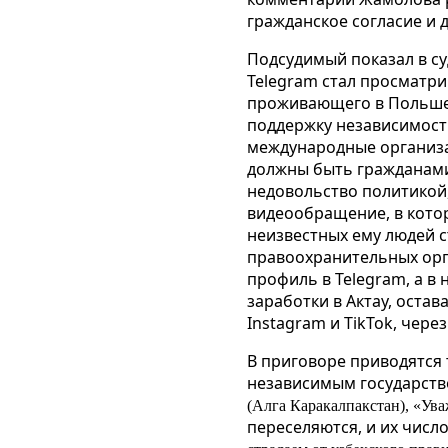
гражданское согласие и 
Подсудимый показал в суд
Telegram
стал просматри
проживающего в Польше. 
поддержку независимости
международные организа
должны быть гражданами 
недовольство политикой,
видеообращение, в котор
неизвестных ему людей с
правоохранительных орга
профиль в Telegram, а в 
заработки в Актау, остав
Instagram и TikTok, чер
В приговоре приводятся 
независимым государство
(Алга Каракалпакстан), «Ув
переселяются, и их число