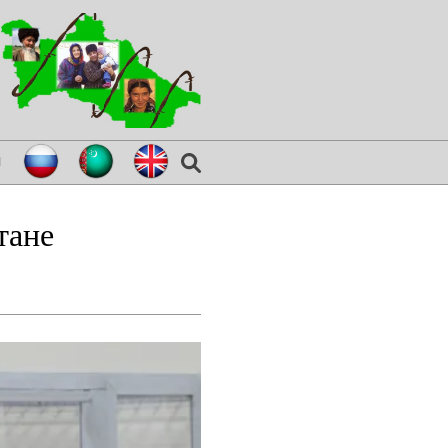
я
тане