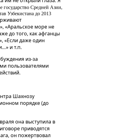
а им не открыли глаза. Я
е государство Средней Азии,
тав Узбекистана до 2013
держивают
х», «Аральское море не
аже до того, как афганцы
», «Если даже один
…» и т.п.
збуждения из-за
ыми пользователями
ействий.
ентра Шахнозу
ционном порядке (до
враля она выступила в
риговоре приводятся
 ага, он пожертвовал