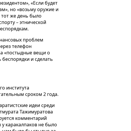
резидентом», «Если будет
рам», но «возьму оружие и
в тот же день было
спорту – этнической
беспорядкам.
финансовых проблем
через телефон
ила «постыдные вещи о
 беспорядки и сделать
го института
тательным сроком 2 года.
аратистские идеи среди
етмурата Тажимуратова
ируется комментарий
 у каракалпаков не было
ь нам было бы стыдно за