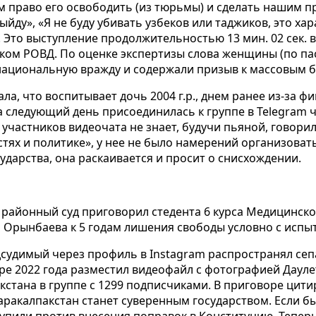
м право его освободить (из тюрьмы) и сделать нашим п
 выйду», «Я не буду убивать узбеков или таджиков, это ха
. Это выступление продолжительностью 13 мин. 02 сек. 
ком РОВД. По оценке экспертизы слова женщины (по па
национальную вражду и содержали призыв к массовым 
ала, что воспитывает дочь 2004 г.р., днем ранее из-за 
а следующий день присоединилась к группе в Telegram 
 участников видеочата не знает, будучи пьяной, говор
ях и политике», у нее не было намерений организовать
ударства, она раскаивается и просит о снисхождении.
 районный суд приговорил стедента 6 курса Медицинско
 Орынбаева к 5 годам лишения свободы условно с испы
дсудимый через профиль в Instagram
распространял сеп
бре 2022 года разместил видеофайл с фотографией Даул
кстана в группе с 1299 подписчиками. В приговоре цит
аракалпакстан станет суверенным государством. Если бы
тупили против внесения поправок в Конституцию. Тепер