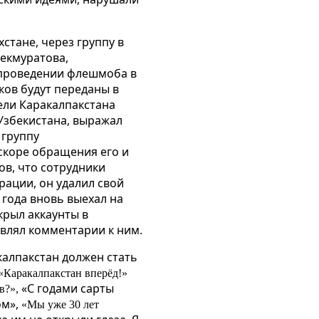
хстане, через группу в
екмуратова,
о проведении флешмоба в
ков будут переданы в
ели Каракалпакстана
 Узбекистана, выражал
 группу
скоре обращения его и
ов, что сотрудники
рации, он удалил свой
 года вновь выехал на
ткрыл аккаунты в
авлял комментарии к ним.
калпакстан должен стать
«Каракалпакстан вперёд!»
«С годами сарты
в?»,
ом»,
«Мы уже 30 лет