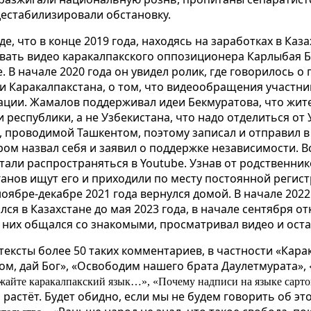
дестабилизировали обстановку.
е, что в конце 2019 года, находясь на заработках в Каза
вать видео каракалпакского оппозиционера Карлыбая Б
В начале 2020 года он увидел ролик, где говорилось 
 Каракалпакстана, о том, что видеообращения участни
ции. Жамалов поддерживал идеи Бекмуратова, что жит
республики, а не Узбекистана, что надо отделиться от
 проводимой Ташкентом, поэтому записал и отправил в
ом назвал себя и заявил о поддержке независимости. В
тали распространяться в Youtube. Узнав от родственник
нов ищут его и приходили по месту постоянной регист
ноябре-декабре 2021 года вернулся домой. В начале 2022
ался в Казахстане до мая 2023 года, в начале сентября о
ез них общался со знакомыми, просматривал видео и ост
тексты более 50 таких комментариев, в частности «Кара
м, дай Бог», «Освободим нашего брата Даулетмурата»,
ажайте каракалпакский язык…», «Почему надписи на языке сарто
 растёт. Будет обидно, если мы не будем говорить об эт