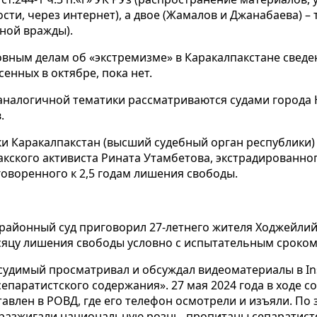
и, через интернет), а двое (Жамалов и Джанабаева) – та
ной вражды).
вным делам об «экстремизме» в Каракалпакстане сведе
нных в октябре, пока нет.
аналогичной тематики рассматриваются судами города Н
.
ки Каракалпакстан (высший судебный орган республики
акского активиста Рината Утамбетова, экстрадированног
иговоренного к 2,5 годам лишения свободы.
 районный суд приговорил 27-летнего жителя Ходжейли
сяцу лишения свободы условно с испытательным сроком 
судимый просматривал и обсуждал видеоматериалы в Ins
епаратистского содержания». 27 мая 2024 года в ходе 
тавлен в РОВД, где его телефон осмотрели и изъяли. П
азжигали национальную рознь, пропитаны сепаратист