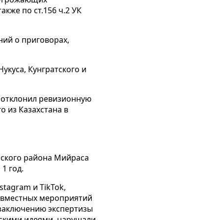
кже по ст.156 ч.2 УК
ний о приговорах,
укуса, Кунгратского и
) отклонил ревизионную
о из Казахстана в
йского района Мийраса
1 год.
tagram и TikTok,
совместных мероприятий
о заключению экспертизы
скими идеями, нарушали