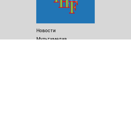
Новости
Мультимедиа
Доклады
Библиотека
Архив
О Нас
Turkmenistan Helsinki
Foundation for Human Rights
25 Knaz Dondukov str., ap.2
Varna, 9000
Bulgaria
Tel.
+359 52 609854