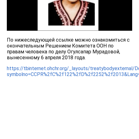
По нижеследующей ссылке можно ознакомиться с
окончательным Решением Комитета ООН по
правам человека по делу Огулсапар Мурадовой,
вынесенному 6 апреля 2018 года.
https://tbinternet.ohchr.org/_layouts/treatybodyexternal/
symbolno=CCPR%2fC%2f122%2fD%2f2252%2f2013&Lang