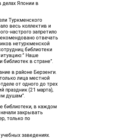
 делах Японии в
ели Туркменского
ало весь коллектив и
ого-настрого запретило
рекомендовано отвечать
ников нетуркменской
 сотрудниц библиотеки
ситуацию:” Наше
 библиотек в стране”.
ние в районе Берзенги.
 только лица местной
тделе от одного до трех
 праздник (21 марта),
ым душам”.
е библиотеки, в каждом
 начали закрывать
р, только по
 учебных заведениях.