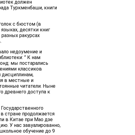
лиотек должен
рада Туркменбаши, книги
голок с бюстом (в
 языках, десятки книг
 разных ракурсах
.
вало недоумение и
блиотеки: ” К нам
фонд: мы постарались
дениями классиков
м дисциплинам,
ия в местные и
стоянные читатели. Ныне
о древнего доступа к
 Государственного
ю в стране продолжается
и в Китае при Мао дзе
ию. У нас завуалированно,
 школьное обучение до 9