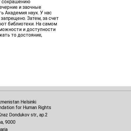
му сокрашению
ечерние и заочные
ь Академия наук. У нас
апрещено. Затем, за счет
ают библиотеки. На самом
зможности и доступности
жать то достояние,
kmenistan Helsinki
ndation for Human Rights
naz Dondukov str., ap.2
na, 9000
aria