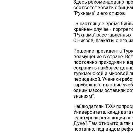
Здесь рекомендовано про
соответствовать официал
“Рухнама” и его стихов
. В настоящее время библ
крайнем случае - портрето
“Рухнама” расставленных 
С.Ниязов, плакаты с его 
Решение президента Турк
возмущение в стране. Вот
постоянно приходили и вз
сохранить наиболее ценн
туркменской и мировой л
периодикой. Ученики рабо
зарубежные высшие учебны
одним махом оставили со
знаниям”.
Наблюдатели ТХФ попрос
Университета, кандидата 
культурная революция по
Дуне? Там открыто жгли к
поэтапно, под видом рефо