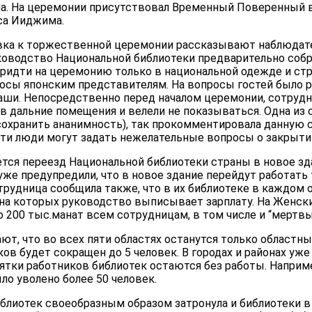
а. На церемонии присутствовал Временный Поверенный в
са Ииджима.
вка к торжественной церемонии рассказывают наблюдат
ководство Национальной библиотеки предварительно собр
ридти на церемонию только в национальной одежде и стр
росы японским представителям. На вопросы гостей было 
ши. Непосредственно перед началом церемонии, сотруд
в дальние помещения и велели не показываться. Одна из
сохранить ананимность), так прокомментировала данную 
эти люди могут задать нежелательные вопросы о закрытии
тся переезд Национальной библиотеки страны в новое зда
же предупредили, что в новое здание перейдут работать
трудница сообщила также, что в их библиотеке в каждом о
на которых руководство выписывает зарплату. На Женский
 200 тыс.манат всем сотрудницам, в том числе и “мертв
т, что во всех пяти областях останутся только областны
ов будет сокращен до 5 человек. В городах и районах уже
сятки работников библиотек остаются без работы. Наприме
о уволено более 50 человек.
блиотек своеобразным образом затронула и библиотеки в