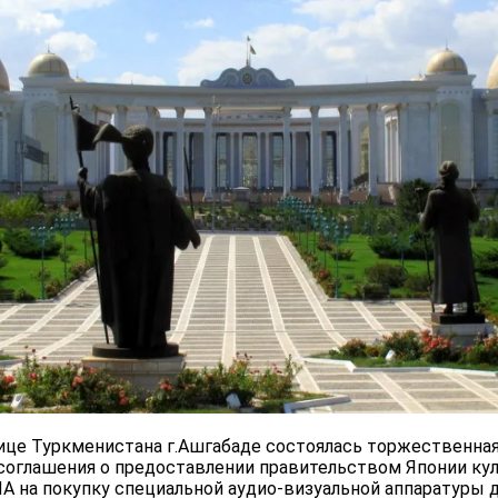
олице Туркменистана г.Ашгабаде состоялась торжественна
оглашения о предоставлении правительством Японии кул
ША на покупку специальной аудио-визуальной аппаратуры 