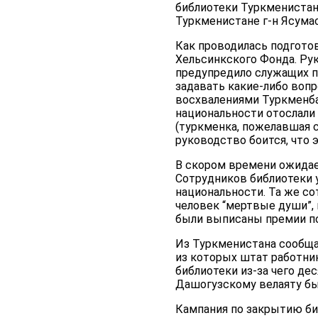
библиотеки Туркменистан
Туркменистане г-н Ясума
Как проводилась подгото
Хельсинкского Фонда. Ру
предупредило служащих п
задавать какие-либо воп
восхвалениями Туркменба
национальности отослали 
(туркменка, пожелавшая 
руководство боится, что 
В скором времени ожидае
Сотрудников библиотеки у
национальности. Та же со
человек “мертвые души”, 
были выписаны премии по
Из Туркменистана сообщаю
из которых штат работник
библиотеки из-за чего де
Дашогузскому велаяту был
Кампания по закрытию би