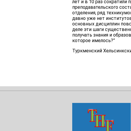
лет и в 10 раз сократили
преподавательского соста
отделения, ряд техникумо
давно уже нет институто
основных дисциплин повс
деле эти шаги существен
получать знания и образо
которое имелось?”
Туркменский Хельсинкски