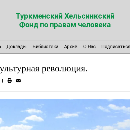
Туркменский Хельсинкский
Фонд по правам человека
а
Доклады
Библиотека
Архив
О Нас
Подписатьс
ультурная революция.
|