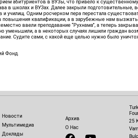
 прием абитуриентов в ВУЗы, что привело к существенно
ва в школах и ВУЗах. Далее закрыли подготовительные, в
в и училищ. Одним росчерком пера перестала существоват
в повышения квалификации, а в зарубежные нам вызжать з
еместно ввели преподавание “Рухнама”, а теперь закрыв
но уменьшили, а в некоторых случаях лишили граждан во
вание. Судите сами, с какой еще целью нужно было уничто
й Фонд.
Tur
Fou
Новости
Архив
25 K
Мультимедиа
О Нас
Var
Доклады
Bulg