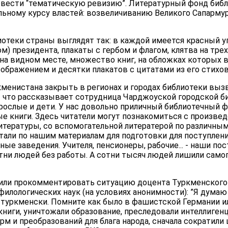
вести “тематическую ревизию”. Литературный фонд биб
ьному курсу властей: возвеличиванию Великого Сапарму
иотеки страны выглядят так: в каждой имеется красный у
м) президента, плакаты с гербом и флагом, клятва на трех
на видном месте, множество книг, на обложках которых в
изображением и десятки плакатов с цитатами из его стихов
менистана закрыть в регионах и городах библиотеки выз
 что рассказывает сотрудница Чарджоуской городской би
рослые и дети. У нас довольно приличный библиотечный 
ые книги. Здесь читатели могут познакомиться с произве
итературы, со вспомогательной литератерой по различны
тали по нашим материалам для подготовки для поступлен
е заведения. Учителя, пенсионеры, рабочие... - наши по
тни людей без работы. А сотни тысяч людей лишили самог
или прокомментировать ситуацию доцента Туркменского
филологических наук (на условиях анонимности): ”Я дума
-туркменски. Помните как было в фашистской Германии ил
ниги, уничтожали образование, преследовали интеллигенц
рм и преобразований для блага народа, сначала сократили