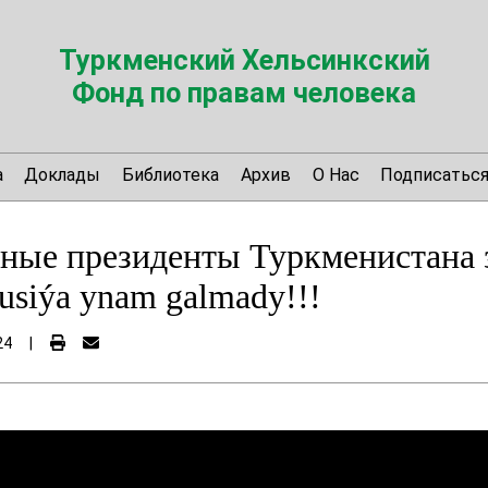
Туркменский Хельсинкский
Фонд по правам человека
а
Доклады
Библиотека
Архив
О Нас
Подписатьс
ные президенты Туркменистана 
tusiýa ynam galmady!!!
24
|