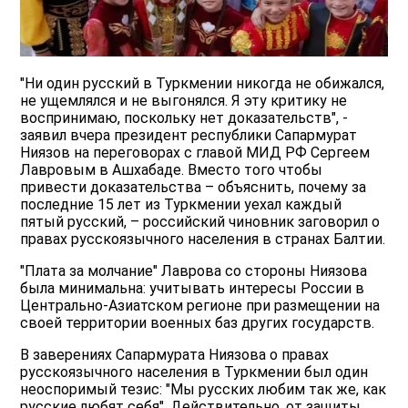
"Ни один русский в Туркмении никогда не обижался,
не ущемлялся и не выгонялся. Я эту критику не
воспринимаю, поскольку нет доказательств", -
заявил вчера президент республики Сапармурат
Ниязов на переговорах с главой МИД РФ Сергеем
Лавровым в Ашхабаде. Вместо того чтобы
привести доказательства – объяснить, почему за
последние 15 лет из Туркмении уехал каждый
пятый русский, – российский чиновник заговорил о
правах русскоязычного населения в странах Балтии.
"Плата за молчание" Лаврова со стороны Ниязова
была минимальна: учитывать интересы России в
Центрально-Азиатском регионе при размещении на
своей территории военных баз других государств.
В заверениях Сапармурата Ниязова о правах
русскоязычного населения в Туркмении был один
неоспоримый тезис: "Мы русских любим так же, как
русские любят себя". Действительно, от защиты