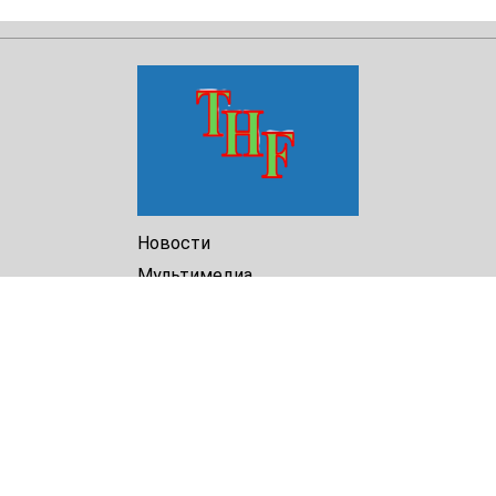
Новости
Мультимедиа
Доклады
Библиотека
Архив
О Нас
Turkmenistan Helsinki