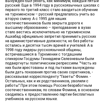
вынужден был уехать, как минимум, каждый пятый
русский. Еще в 1994 году в русскоязычных школах с
первого по третий класс стало вводиться обучение
на туркменском – русский предлагалось учить во
вторую смену. А с 1995 для наших
соотечественников была закрыта дорога к
высшему образованию – преподавание в вузах
стало вестись исключительно на туркменском.
Ашхабад официально запретил принимать русских
на административные должности, но без работы
остались и десятки тысяч врачей и учителей. А в
1998 году лидеры русскоязычной общины,
встречавшиеся в Туркмении с тогдашним
спикером Госдумы Геннадием Селезневым были
подвергнуты политическим репрессиям. "Часть из
них были арестованы и под пытками вынуждены
были дать показания против своих соратников, -
рассказывал корреспонденту "Газеты" Фомин. -
Остальных, как и их родственников, уволили с
работы".При этом помощь России безработным
соотечественникам, по словам Фомина, в основном
сводилась к предоставлению партии бесплатных
учебников на русском языке.