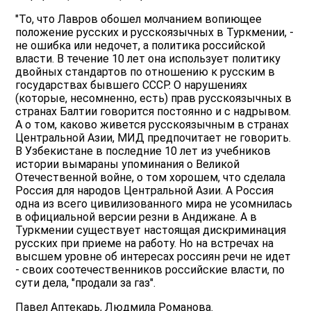
"То, что Лавров обошел молчанием вопиющее
положение русских и русскоязычных в Туркмении, -
не ошибка или недочет, а политика российской
власти. В течение 10 лет она использует политику
двойных стандартов по отношению к русским в
государствах бывшего СССР. О нарушениях
(которые, несомненно, есть) прав русскоязычных в
странах Балтии говорится постоянно и с надрывом.
А о том, каково живется русскоязычным в странах
Центральной Азии, МИД предпочитает не говорить.
В Узбекистане в последние 10 лет из учебников
истории вымараны упоминания о Великой
Отечественной войне, о том хорошем, что сделала
Россия для народов Центральной Азии. А Россия
одна из всего цивилизованного мира не усомнилась
в официальной версии резни в Андижане. А в
Туркмении существует настоящая дискриминация
русских при приеме на работу. Но на встречах на
высшем уровне об интересах россиян речи не идет
- своих соотечественников российские власти, по
сути дела, "продали за газ".
Павел Аптекарь, Людмила Романова.