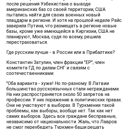
после решения Узбекистана о выводе
американских баз со своей территории, США
пытались найти для своих военных новый
плацдарм в регионе. И хотя на прошлой неделе Райс
заверила Путина, что размещать в регионе новые
базы, кроме уже имеющейся в Киргизии, США не
планируют, Москва, судя по всему, решила
перестраховаться.
Где русским лучше - в России или в Прибалтике?
Константин Затулин, член фракции "ЕР", член
комитета ГД по делам СНГ и связям с
соотечественниками:
"Оба варианта - хуже! Но по-разному. В Латвии
большинство русскоязычных стали негражданами.
На них распространяется около 50 запретов на
профессии. У них поражение в политических правах.
Они не участвуют в выборах. В Туркмении такой
проблемы, как выборы, вообще нет. Так как нет
самих выборов. Здесь все граждане бесправные,
независимо от национальности. Жаль, что Лавров
не смог переубедить Туркмен-баши решать