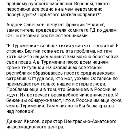
проблему русского населения. Впрочем, такого
персонажа все равно ни в чем невозможно
переубедить! Горбатого могила исправит!"
Андрей Савельев, депутат фракции "Родина",
заместитель председателя комитета ГД по делам
СНГ и связям с соотечественниками:
"В Туркмении - вообще тихий ужас что творится! В
странах Балтии тоже есть эта проблема, но там
хоть как-то нацменьшинствам можно бороться за
свои права. А в Туркмении плохо всем нациям,
кроме титульной. На развалинах советской
республики образовалась просто средневековая
сатрапия. Оттуда все, кто мог, уехали. Остались по
преимуществу только нищие и старые люди.
Проблема еще и в том, что беженцев в России не
ждут. Их встречает враждебное чиновничество. И
беженцы обнаруживают, что в России им еще хуже,
чем в Туркмении. Там у них хотя бы была крыша
над головой".
Даниил Кислов, директор Центрально-Азиатского
информационного центра: