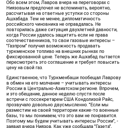
Обо всем этом, Лавров вчера на переговорах с
Ниязовым предпочел не вспоминать, вероятно,
рассчитывая на ответные уступки со стороны
Ашхабада. Тем не менее, дипломатичность
российского чиновника не оправдалась. Не
повторилась даже ситуация двухлетней давности,
когда России удалось защитить если не права
соотечественников, то свои газовые интересы –
"Газпром" получил возможность продавать
туркменское топливо на внешних рынках по
фиксированной цене. Теперь же Ашхабад пытается
пересмотреть это соглашение и требует повысить
цену на свой газ.
Единственное, что Туркменбаши пообещал Лаврову
в обмен на его молчание – учитывать интересы
России в Центрально-Азиатском регионе. Впрочем,
и это обещание, данное неделю спустя после
встречи с госсекретарем США Кондолизой Райс,
прозвучало довольно двусмысленно. "Если мы
разместим на своей территории какие-то военные
базы, то мы понимаем, что это вам не понравится.
Поэтому мы будем учитывать интересы России", -
заявил вчера Ниязов. Как уже сообщала "Газета",