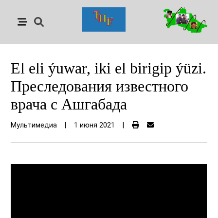
El еli ýuwar, iki el birigip ýüzi.
Преследования известного
врача с Ашгабада
Мультимедиа
|
1 июня 2021
|