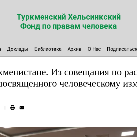
Туркменский Хельсинкский
Фонд по правам человека
а
Доклады
Библиотека
Архив
О Нас
Подписатьс
менистане. Из совещания по ра
 посвященного человеческому из
|