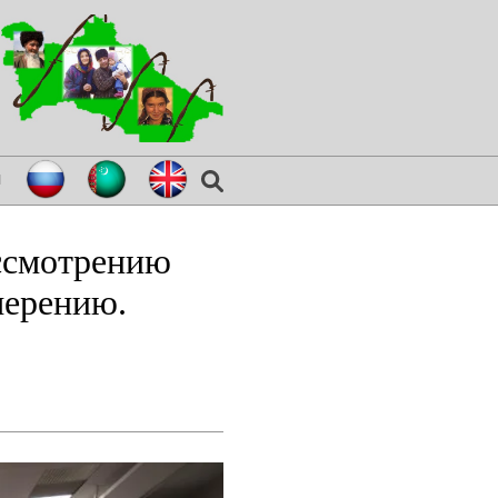
я
ссмотрению
мерению.