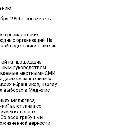
ению.
ря 1999 г. поправок в
ия президентских
родных организаций. На
ной подготовки к ним не
елей на прошедшие
ленным руководством
азываемые местными СМИ
й даже не запомнили за
воих ибранников, наряду
на выборах в Меджлис.
ниях Меджлиса,
ики” выступили со
ических правах
 Со всех трибун мы
пожизненной верности