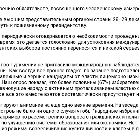
рению обязятельств, посвященного человеческому измер
е высшим представительным органом страны 28–29 декаб
путь к пожизненному президентству.
в периодически оговаривается о необходимости проведен
 время, это делается голословно, для успокоения междуна
ентских выборов постоянно переносятся и никакой серьез
ство Туркмении не пригласило международных наблюдат
ны. Как всегда все прошло гладко: по заранее подготов
надежные и верные кандидаты от власти, лицемерно н
Наш опрос показал, что более половины (67%) избирателе
 равнодушие наряду с активным проталкиванием властью с
ов все это вместе взятое систематически присутствует 
тируют внимание на еще одно веяние времени. На заседа
стров не было ни одного случая чтобы “народные избранн
апример по рассмотрению вопроса о гражданских и полит
 по улучшению системы образования, или экономики. Нет.
ия режима, возвеличивание культа личности и клятвы в 