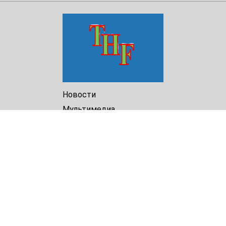
Новости
Мультимедиа
Доклады
Библиотека
Архив
О Нас
Turkmenistan Helsinki
Foundation for Human Rights
25 Knaz Dondukov str., ap.2