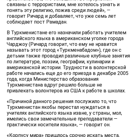
связаны с террористами, мне хотелось узнать и
понять эту религию, пожив среди людей», —
говорит Ричард и добавляет, что уже семь лет
соблюдает пост Рамадан.
В Туркменистане его назначили работать учителем
английского языка в американском уголке города
Чарджоу (Ричард говорит, что ему не нравится
называть этот город «Туркменабадом»), где он с
детьми также проводил различные клубные занятия
по литературе, поэзии, географии, кулинарии и
американской истории. Трудности в волонтерской
работе начались еще до его приезда в декабре 2005
года, когда Министерство образования
Туркменистана вдруг решило больше не
привлекать волонтеров из США к работе в школах.
«Причиной данного решения послужило то, что
Туркменистан якобы перестал нуждаться в
учителях английского языка извне, у страны, мол,
имелись свои замечательные преподаватели —
практически носители языка», — говорит он.
«Корпусу мира» пришлось срочно искать места,