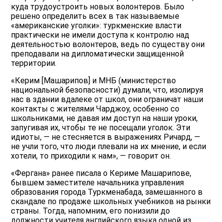
куда трудоустроить новых волонтеров. Было
решено определить всех в так называемые
«американские уголки»: туркменские власти
практически не имели доступа к контролю над
деятельностью волонтеров, ведь по существу они
преподавали на дипломатически защищенной
территории.
«Керим [Машарипов] и МНБ (министерство
национальной безопасности) думали, что, изолируя
нас в здании вдалеке от школ, они ограничат наши
контакты с жителями Чарджоу, особенно со
школьниками, не давая им доступ на наши уроки,
запугивая их, чтобы те не посещали уголок. Эти
идиоты, — не стесняется в выражениях Ричард, —
не учли того, что люди плевали на их мнение, и если
хотели, то приходили к нам», — говорит он.
«Фергана» ранее писала о Кериме Машарипове,
бывшем заместителе начальника управления
образования города Туркменабада, замешанного в
скандале по продаже школьных учебников на рынки
страны. Тогда, напомним, его понизили до
должности учителя английского языка одной из