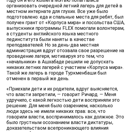
году он и его коллега Мэтью попытались
организовать очередной летний лагерь для детей в
местном интернате для глухих. Все уже было
подготовлено: еда и спальные места для ребят, был
получен грант от «Корпуса мира» и посольства США,
выпускники программы FLEX помогали волонтерам,
а студенты английского языка местного
пединститута были наняты в качестве
преподавателей. Но за день-два местная
администрация вдруг отозвала свое разрешение на
проведение лагеря, мотивируя это тем, что
«начальники» в Ашхабаде решили не допускать
никаких летних лагерей с участием «Корпуса мира».
Такой же лагерь в городе Туркменбаши был
отменен в первый же день.
«Приехали дети и их родители, вдруг выясняется,
что власти запретили, — говорит Ричард. — Меня
удручило, с какой легкостью дети восприняли это
решение. Для меня было озарением, насколько
люди здесь не имели никаких прав: все, что
говорили власти, воспринималось как должное. Это
было грустным осознанием власти диктатуры,
доказательством всепроникающего влияния