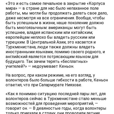
«Это и есть самое печальное в закрытие «Корпуса
мира» — в стране для нас было непаханное поле
работы, мы могли бы продолжать делать свое дело,
даже несмотря на все ограничения. Вообще, чтобы
быть успешным в жизни, наше поколение должно
быть многоязычным: американцы могут быть
успешнее, владея испанским или китайским;
европейцам неплохо бы владеть русским или
турецким. В Центральной Азии, это касается и
Туркменистана, люди также должны владеть
иностранными языками, помимо своего родного, и
английский является потрясающим языком для
будущего. Так зачем терять «бесплатных»
учителей?» — недоумевает Кеньон.
На вопрос, при каком режиме, на его взгляд, у
волонтеров было больше гибкости в работе, Кеньон
ответил, что при Сапармурате Ниязове.
«Как я понимаю ситуацию последней пары лет, для
волонтеров сейчас в Туркменистане стало меньше
возможностей для проведения мероприятий, —
говорит он. — В девяностые годы, когда волонтеры
только приехали в страну, они проводили летние