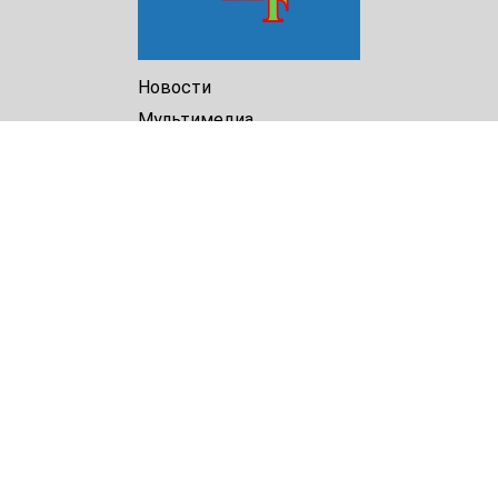
Новости
Мультимедиа
Доклады
Библиотека
Архив
О Нас
Turkmenistan Helsinki
Foundation for Human Rights
25 Knaz Dondukov str., ap.2
Varna, 9000
Bulgaria
Tel.
+359 52 609854
E-mail:
tkmprotect@gmail.com