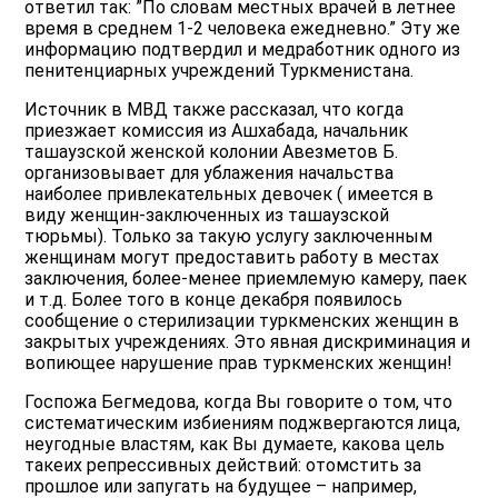
ответил так: ”По словам местных врачей в летнее
время в среднем 1-2 человека ежедневно.” Эту же
информацию подтвердил и медработник одного из
пенитенциарных учреждений Туркменистана.
Источник в МВД также рассказал, что когда
приезжает комиссия из Ашхабада, начальник
ташаузской женской колонии Авезметов Б.
организовывает для ублажения начальства
наиболее привлекательных девочек ( имеется в
виду женщин-заключенных из ташаузской
тюрьмы). Только за такую услугу заключенным
женщинам могут предоставить работу в местах
заключения, более-менее приемлемую камеру, паек
и т.д. Более того в конце декабря появилось
сообщение о стерилизации туркменских женщин в
закрытых учреждениях. Это явная дискриминация и
вопиющее нарушение прав туркменских женщин!
Госпожа Бегмедова, когда Вы говорите о том, что
систематическим избиениям поджвергаются лица,
неугодные властям, как Вы думаете, какова цель
такеих репрессивных действий: отомстить за
прошлое или запугать на будущее – например,