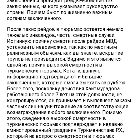
заключения и проводит рейды-избиения тех
заключенных, на кого указывает руководство
страны. Причем бьют по жизненно важным
органам заключенного.
После таких рейдов в тюрьмах остается немало
тяжелых инвалидов, часты смертные случаи.
Истинную причину смерти после рейдов МВД
установить невозможно, так как по местным
религиозным обычаям, как вы знаете, вскрытие
трупов не производится. Видимо и это является
одной из причин высокой смертности в
туркменских тюрьмах. Кстати, данную
информацию подтверждают и бывшие
заключенные, которые смоги выехать за рукбеж.
Более того, поскольку действия Хаитмурадова,
работающего более 7 лет на этой должности, не
контролируются, он принимает и выполняет заказы
частных лиц на уничтожение за соответствующее
вознаграждение любого заключенного. Помимо
этого, сведения о высокой смертности в
туркменских тюрьмах подтверждает и недавно
амнистированный гразданин Туркменистана Р.Х.,
который на вопрос о смертности в тюрьмах