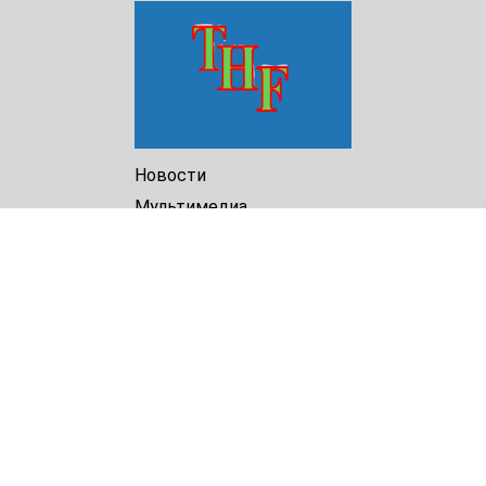
Новости
Мультимедиа
Доклады
Библиотека
Архив
О Нас
Turkmenistan Helsinki
Foundation for Human Rights
25 Knaz Dondukov str., ap.2
Varna, 9000