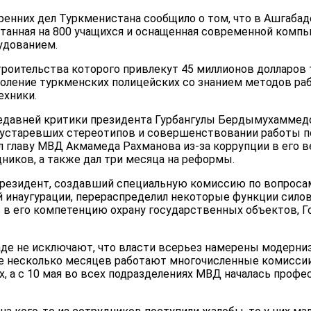
ренних дел Туркменистана сообщило о том, что в Ашгабад
итанная на 800 учащихся и оснащенная современной компь
удованием.
троительства которого привлекут 45 миллионов долларов
коление туркменских полицейских со знанием методов ра
ехники.
недавней критики президента Гурбангулы Бердымухаммед
устаревших стереотипов и совершенствовании работы пол
главу МВД Акмамеда Рахманова из-за коррупции в его в
ников, а также дал три месяца на реформы.
, президент, создавший специальную комиссию по вопрос
ей инаугурации, перераспределил некоторые функции сило
 в его компетенцию охрану государственных объектов, 
де не исключают, что власти всерьез намерены модерниз
же несколько месяцев работают многочисленные комисси
, а с 10 мая во всех подразделениях МВД началась профе