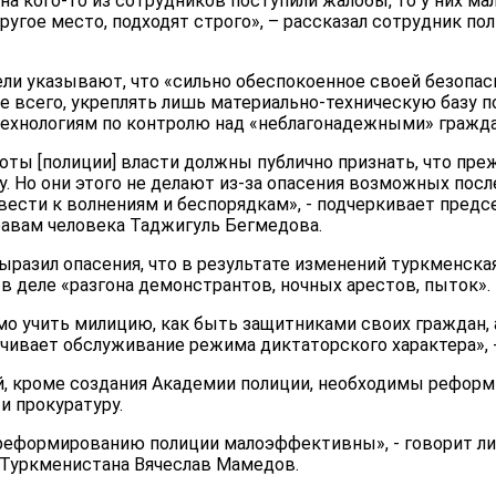
] на кого-то из сотрудников поступили жалобы, то у них м
другое место, подходят строго», – рассказал сотрудник по
ели указывают, что «сильно обеспокоенное своей безопа
е всего, укреплять лишь материально-техническую базу п
ехнологиям по контролю над «неблагонадежными» гражд
оты [полиции] власти должны публично признать, что пре
у. Но они этого не делают из-за опасения возможных по
вести к волнениям и беспорядкам», - подчеркивает пред
равам человека Таджигуль Бегмедова.
ыразил опасения, что в результате изменений туркменска
 деле «разгона демонстрантов, ночных арестов, пыток».
о учить милицию, как быть защитниками своих граждан, а 
чивает обслуживание режима диктаторского характера», - 
, кроме создания Академии полиции, необходимы реформ
и прокуратуру.
о реформированию полиции малоэффективны», - говорит л
Туркменистана Вячеслав Мамедов.