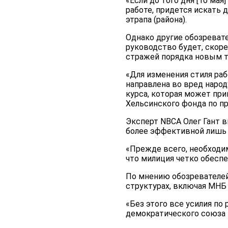
«Если до того дня [10 мая
работе, придется искать 
этрапа (района).
Однако другие обозреват
руководство будет, скоре
стражей порядка новым т
«Для изменения стиля раб
направлена во вред народ
курса, которая может при
Хельсинского фонда по п
Эксперт NBCA Олег Гант в
более эффективной лишь в
«Прежде всего, необходим
что милиция четко обеспе
По мнению обозревателей
структурах, включая МНБ 
«Без этого все усилия п
демократического союза 