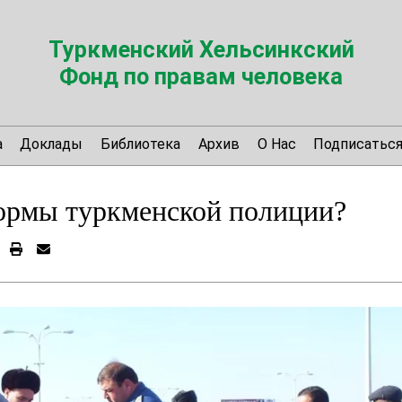
Туркменский Хельсинкский
Фонд по правам человека
а
Доклады
Библиотека
Архив
О Нас
Подписатьс
ормы туркменской полиции?