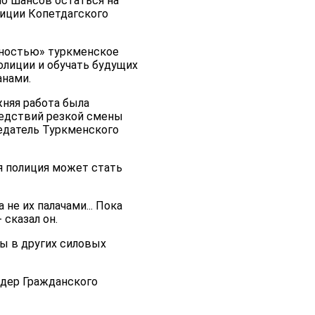
ало шансов остаться на
лиции Копетдагского
сностью» туркменское
олиции и обучать будущих
анами.
жняя работа была
следствий резкой смены
седатель Туркменского
я полиция может стать
не их палачами... Пока
сказал он.
ы в других силовых
идер Гражданского