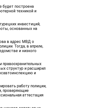
е будет построена
ютерной техникой и
 турецких инвестиций,
боты, основанных на
ова в адрес МВД о
иции. Тогда, в апреле,
едомстве и низкого
ам правоохранительных
вых структур и расширил
Госавтоинспекцию и
ировать работу полиции,
и, проверяющие
ссиональная аттестация