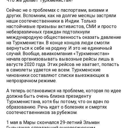
Что же делает Туркменистан?
Сейчас не о проблемах с паспортами, визами и
других. Вспомним, как на долгие месяцы застряли
наши соотечественники в Индии. Только
настойчивые призывы активистов, СМИ и просто
небезразличных граждан подтолкнули
международную общественность оказать давление
на Туркменистан. В конце концов люди смогли
вернуться к себе на родину. И это не единичный
случай. Вообще, авиакомпания «Туркменистан»
начала организовывать вывозные рейсы лишь в
августе 2020 года. Этих рейсов не хватает, попасть
в самолеты удается не всем. Туркменские
чиновники составляют списки выезжающих в
непрозрачном режиме.
А теперь остановимся на проблеме, которая по идее
должна быть очень близка президенту
Туркменистана, хотя бы потому, что он врач по
образованию. Речь идет о болезнях и смертях
соотечественников за рубежом.
1 мая в Мары скончался 29-летний Эльман
Гылыджев страдавший онкологическим