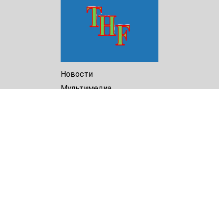
Новости
Мультимедиа
Доклады
Библиотека
Архив
О Нас
Turkmenistan Helsinki
Foundation for Human Rights
25 Knaz Dondukov str., ap.2
Varna, 9000