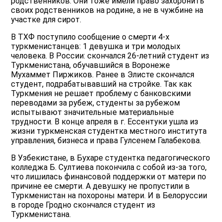
родственников. Они тоже имели право захоронить
своих родственников на родине, а не в чужбине на
участке для сирот.
В ТХФ поступило сообщение о смерти 4-х
туркменистанцев: 1 девушка и три молодых
человека. В России: скончался 26-летний студент из
Туркменистана, обучавшийся в Воронеже
Мухаммет Пиржиков. Ранее в Элисте скончался
студент, подрабатывавший на стройке. Так как
Туркмения не решает проблему с банковскими
переводами за рубеж, студенты за рубежом
испытывают значительные материальные
трудности. В конце апреля в г. Ессентуки ушла из
жизни туркменская студентка местного института
управления, бизнеса и права Гулсенем Галабекова.
В Узбекистане, в Бухаре студентка педагогического
колледжа Б. Султиева покончила с собой из-за того,
что лишилась финансовой поддержки от матери по
причине ее смерти. А девушку не пропустили в
Туркменистан на похороны матери. И в Белоруссии
в городе Гродно скончался студент из
Туркменистана.