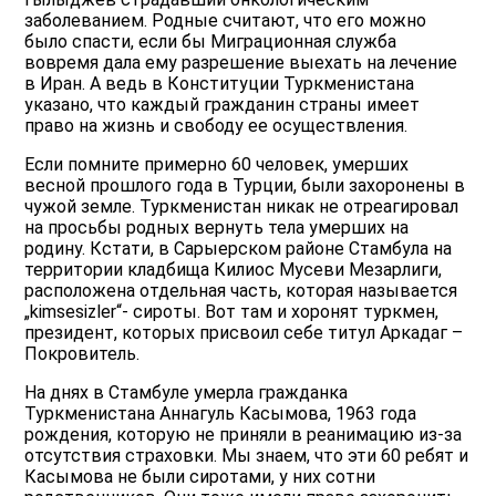
заболеванием. Родные считают, что его можно
было спасти, если бы Миграционная служба
вовремя дала ему разрешение выехать на лечение
в Иран. А ведь в Конституции Туркменистана
указано, что каждый гражданин страны имеет
право на жизнь и свободу ее осуществления.
Если помните примерно 60 человек, умерших
весной прошлого года в Турции, были захоронены в
чужой земле. Туркменистан никак не отреагировал
на просьбы родных вернуть тела умерших на
родину. Кстати, в Сарыерском районе Стамбула на
территории кладбища Килиос Мусеви Мезарлиги,
расположена отдельная часть, которая называется
„kimsesizler“- сироты. Вот там и хоронят туркмен,
президент, которых присвоил себе титул Аркадаг –
Покровитель.
На днях в Стамбуле умерла гражданка
Туркменистана Аннагуль Касымова, 1963 года
рождения, которую не приняли в реанимацию из-за
отсутствия страховки. Мы знаем, что эти 60 ребят и
Касымова не были сиротами, у них сотни