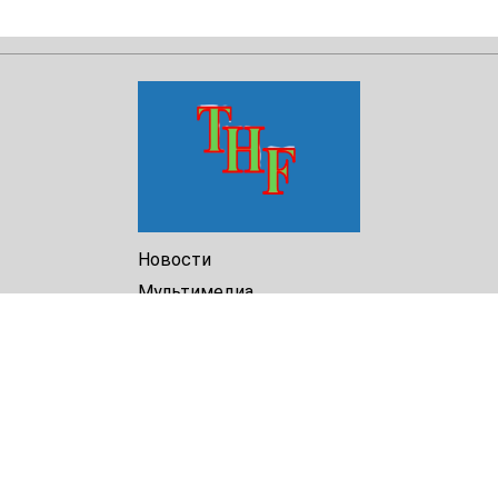
Новости
Мультимедиа
Доклады
Библиотека
Архив
О Нас
Turkmenistan Helsinki