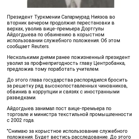
Президент Туркмении Сапармурад Ниязов во
вторник вечером продолжил перестановки в
верхах, уволив вице-премьера Дортгулы
Айдогдыева по обвинению в корыстном
использовании служебного положения. Об этом
сообщает Reuters.
Несколькими днями ранее пожизненный президент
уволил за профнепригодность главу Центробанка,
предложив тому поработать учителем.
До этого глава государства распорядился бросить
за решетку ряд высокопоставленных чиновников,
обвинив в коррупции и связях с иностранными
разведками.
Айдогдыев занимал пост вице-премьера по
торговле и министра текстильной промышленности
с 2002 года.
"Снимаю за корыстное использование служебного
положения. Будет вестись расследование. До этого