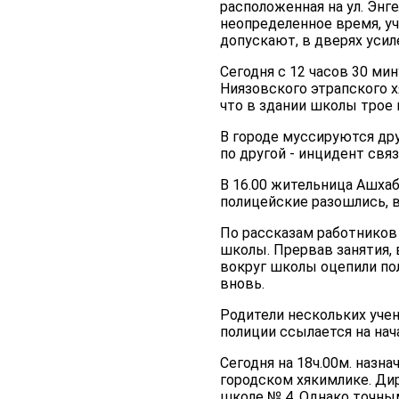
расположенная на ул. Энг
неопределенное время, уч
допускают, в дверях усил
Сегодня с 12 часов 30 ми
Ниязовского этрапского 
что в здании школы трое 
В городе муссируются дру
по другой - инцидент свя
В 16.00 жительница Ашхаба
полицейские разошлись, в
По рассказам работников
школы. Прервав занятия, 
вокруг школы оцепили пол
вновь.
Родители нескольких уче
полиции ссылается на нач
Сегодня на 18ч.00м. наз
городском хякимлике. Ди
школе № 4. Однако точным