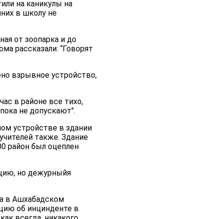
тили на каникулы на
них в школу не
ная от зоопарка и до
ма рассказали: “Говорят
ено взрывное устройство,
час в районе все тихо,
пока не допускают".
ном устройстве в здании
учителей также. Здание
00 район был оцеплен
ацию, но дежурныйя
да в Ашхабадском
цию об инцинденте в
как всегда, никакого