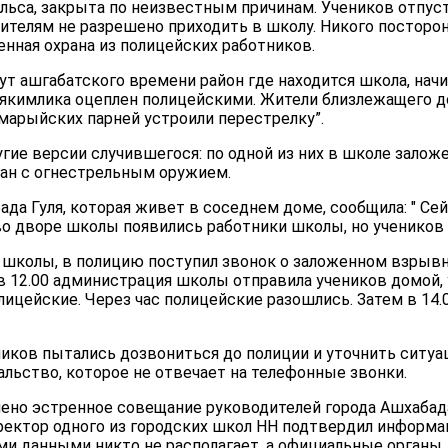
ельса, закрыта по неизвестным причинам. Учеников отпус
ителям не разрешено приходить в школу. Никого посторон
енная охрана из полицейских работников.
нут ашгабатского времени район где находится школа, начи
хякимлика оцеплен полицейскими. Жители близлежащего до
марыйских парней устроили перестрелку”.
гие версии случившегося: по одной из них в школе залож
зан с огнестрельным оружием.
да Гуля, которая живет в соседнем доме, сообщила: " Сей
о дворе школы появились работники школы, но учеников 
 школы, в полицию поступил звонок о заложенном взрыв
в 12.00 администрация школы отправила учеников домой, 
ицейские. Через час полицейские разошлись. Затем в 14.
ников пытались дозвониться до полиции и уточнить ситу
альство, которое не отвечает на телефонные звонки.
начено эстренное совещание руководителей города Ашхаба
ректор одного из городских школ НН подтвердил информа
и данными никто не располагает, а официальные органы, 