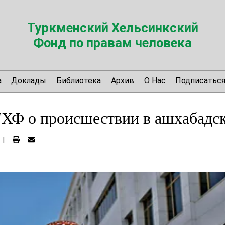
Туркменский Хельсинкский
Фонд по правам человека
а
Доклады
Библиотека
Архив
О Нас
Подписатьс
ХФ о происшествии в ашхабадск
|