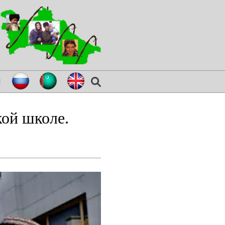
я
ой школе.