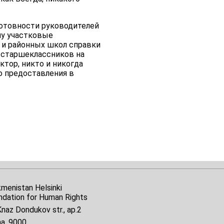
 готовности руководителей
му участковые
х и районных школ справки
и старшеклассников на
ктор, никто и никогда
о предоставления в
kmenistan Helsinki
ndation for Human Rights
naz Dondukov str., ap.2
na, 9000