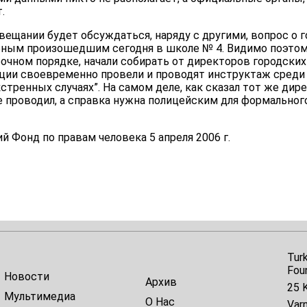
.
овещании будет обсуждаться, наряду с другими, вопрос о
обным произошедшим сегодня в школе № 4. Видимо поэто
рочном порядке, начали собирать от директоров городски
лиции своевременно провели и проводят инструктаж сред
кстренных случаях”. На самом деле, как сказал тот же дире
е проводил, а справка нужна полицейским для формальног
 Фонд по правам человека 5 апреля 2006 г.
Tur
Fou
Новости
Архив
25 K
Мультимедиа
О Нас
Var