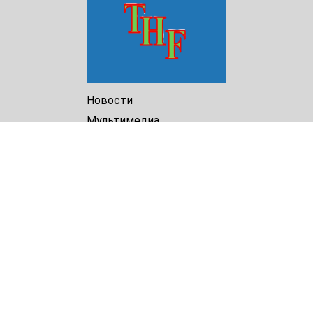
Новости
Мультимедиа
Доклады
Библиотека
Архив
О Нас
Turkmenistan Helsinki
Foundation for Human Rights
25 Knaz Dondukov str., ap.2
Varna, 9000