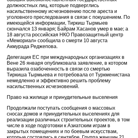
должностных лиц, которые подверглись
насильственному исчезновению после ареста и
уголовного преследования в связи с покушением. По
имеющейся информации, Тиркиш Тырмыев
скончался 13 января; Байрам Хасанов умер в мае; а
18 августа российская НКО Правозащитный центр
«Мемориал» сообщила о смерти 10 августа
Акмурада Реджепова.
Делегация ЕС при международных организациях в
Вене 26 января опубликовала заявление, в котором
выразила озабоченность в связи со смертью
Тиркиша Тырмыева и потребовала от Туркменистана
немедленно и эффективно решить проблему
насильственных исчезновений.
Право на жилище и принудительные выселения
Продолжали поступать сообщения о массовых
сносах домов и принудительных выселениях для
реализации различных строительных проектов, в том
числе в ходе подготовки к Азиатским играм в
закрытых помещениях и по боевым искусствам,
которые состоялись в сентябре. Группа женщин 21