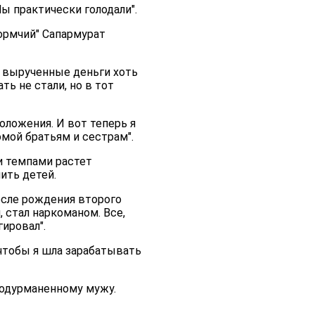
Мы практически голодали".
кормчий" Сапармурат
а вырученные деньги хоть
ть не стали, но в тот
оложения. И вот теперь я
домой братьям и сестрам".
и темпами растет
ить детей.
осле рождения второго
, стал наркоманом. Все,
гировал".
 чтобы я шла зарабатывать
 одурманенному мужу.