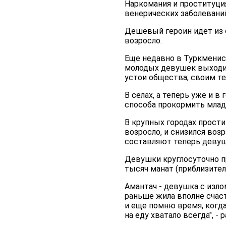
Наркомания и проституци
венерических заболеваний
Дешевый героин идет из 
возросло.
Еще недавно в Туркменис
молодых девушек выходит
устои общества, своим т
В селах, а теперь уже и 
способа прокормить младш
В крупных городах прости
возросло, и снизился воз
составляют теперь девуш
Девушки круглосуточно п
тысяч манат (приблизитель
Амантач - девушка с изло
раньше жила вполне счаст
и еще помню время, когда
на еду хватало всегда", - 