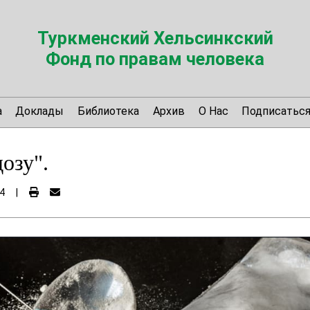
Туркменский Хельсинкский
Фонд по правам человека
а
Доклады
Библиотека
Архив
О Нас
Подписатьс
озу".
4
|