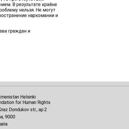
нием. В результате крайне
роблему нельзя. Не могут
ространение наркомании и
ава граждан и
kmenistan Helsinki
ndation for Human Rights
naz Dondukov str., ap.2
na, 9000
aria