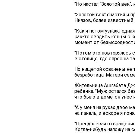
"Но настал "Золотой век"
"Золотой век" счастья и 
Ниязов, более известный 
"Как я потом узнала, одн
как-то сводить концы с ко
момент от безысходности 
"Потом это повторялось с
в столице, где спрос на т
Но нищетой охвачены не 
безработица. Матери сем
Жительница Ашгабата Джа
ребенка. "Муж остался без
что было в доме, он унес 
"А у меня на руках двое 
на панель, и вскоре я поня
"Преодолевая отвращение
Когда-нибудь наложу на се