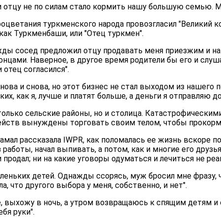
, и отцу не по силам стало кормить нашу большую семью. 
процветания туркменского народа провозгласил "Великий 
как Туркменбаши, или "Отец туркмен".
ажды сосед предложил отцу продавать меня приезжим и н
нцами. Наверное, в другое время родители бы его и слуша
отец согласился".
нова и снова, но этот бизнес не стал выходом из нашего п
аких, как я, лучше и платят больше, а деньги я отправляю 
только сельские районы, но и столица. Катастрофическим
ейств вынуждены торговать своим телом, чтобы прокорм
мал рассказала IWPR, как поломалась ее жизнь вскоре п
 работы, начал выпивать, а потом, как и многие его друзья
и продал; ни на какие уговоры одуматься и лечиться не реа
маленьких детей. Однажды ссорясь, муж бросил мне фразу,
ла, что другого выбора у меня, собственно, и нет".
, выхожу в ночь, а утром возвращаюсь к спящим детям и
бя руки".