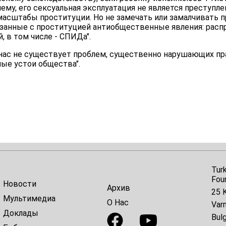
ему, его сексуальная эксплуатация не является преступле
асштабы проституции. Но не замечать или замалчивать п
язанные с проституцией антиобщественные явления: расп
, в том числе - СПИДа".
у нас не существует проблем, существенно нарушающих пр
ые устои общества".
Tur
Fou
Новости
Архив
25 K
Мультимедиа
О Нас
Var
Доклады
Bulg