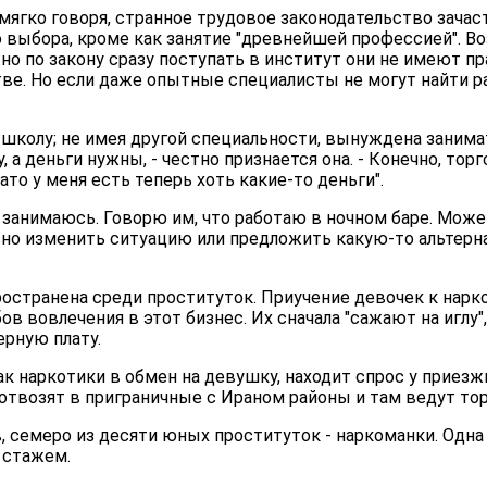
 мягко говоря, странное трудовое законодательство зача
выбора, кроме как занятие "древнейшей профессией". В
 но по закону сразу поступать в институт они не имеют пр
ве. Но если даже опытные специалисты не могут найти раб
школу; не имея другой специальности, вынуждена занима
, а деньги нужны, - честно признается она. - Конечно, тор
ато у меня есть теперь хоть какие-то деньги".
я занимаюсь. Говорю им, что работаю в ночном баре. Може
но изменить ситуацию или предложить какую-то альтернат
остранена среди проституток. Приучение девочек к нарк
в вовлечения в этот бизнес. Их сначала "сажают на иглу",
ерную плату.
ак наркотики в обмен на девушку, находит спрос у приезж
отвозят в приграничные с Ираном районы и там ведут то
 семеро из десяти юных проституток - наркоманки. Одна 
 стажем.