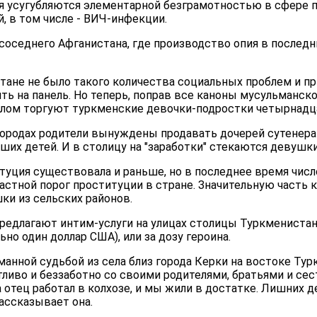
я усугубляются элементарной безграмотностью в сфере 
, в том числе - ВИЧ-инфекции.
соседнего Афганистана, где производство опия в послед
тане не было такого количества социальных проблем и п
ь на панель. Но теперь, поправ все каноны мусульманск
елом торгуют туркменские девочки-подростки четырнадца
в городах родители вынуждены продавать дочерей сутенера
их детей. И в столицу на "заработки" стекаются девушки
туция существовала и раньше, но в последнее время числ
растной порог проституции в стране. Значительную часть
ки из сельских районов.
редлагают интим-услуги на улицах столицы Туркменистана
но один доллар США), или за дозу героина.
манной судьбой из села близ города Керки на востоке Тур
ливо и беззаботно со своими родителями, братьями и сест
 отец работал в колхозе, и мы жили в достатке. Лишних де
рассказывает она.