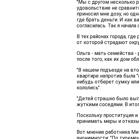
"Мы с другом несколько ра
удовольствие не сравнить 
приносил мне дозу, но одн
где брать деньги. И как 
согласилась. Так я начала
В тех районах города, гд
от которой страдают ок
Ольга - мать семейства -
после того, как их дом о
"В нашем подъезде на вто
квартире напротив была "н
нибудь отберет сумку или 
кололись".
"Детей страшно было выпу
жуткими соседями. В итог
Поскольку проституция и
принимать меры и отказы
Вот мнение работника Ми
анонимности: "По туркмен