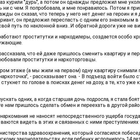
з курили "дурь", а потом он однажды предложил мне уколо
ни с чем. Я попробовала, и мне понравилось. Потом я при
ажды он сказал, что теперь у него нет денег на героин и 
вариант, он предложил переспасть с одним его знакомым в 
 свой путь по наклонной вниз...И обратной дороги уже не ви
е работают проститутки и наркодилеры, создается особо к
ружающие.
 рассказала, что ей даже пришлось сменить квартиру и пер
блюбовали проститутки и наркоторговцы.
ром этаже (а мы жили на первом) одну квартиру снимали п
аркоточка", - рассказывает она. - В подъезд войти было с
стукнет по голове в поисках денег на дозу, а те, кто уже 
скать одних, а когда старшая дочь подросла, я стала боят
е нам пришлось сделать обмен и переехать в другой район
 наркомания не наносят непосредственного ущерба госуда
ваются видеть в этих и связанных с ними преступлениях 
нистерства здравоохранения, который согласился побесед
скому законодательству, если ребенку исполнилось 14 лет