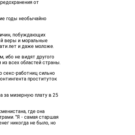
предохранения от
ние годы необычайно
ричин, побуждающих
ой веры и моральные
ти лет и даже моложе.
м, ибо не видят другого
 из всех областей страны.
о секс-работниц сильно
 контингента проституток
 за мизерную плату в 25
кменистана, где она
рами. "Я - самая старшая
нег никогда не было, но