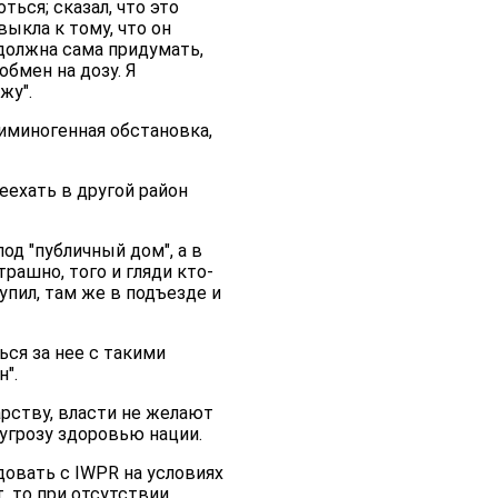
ться; сказал, что это
выкла к тому, что он
я должна сама придумать,
обмен на дозу. Я
жу".
риминогенная обстановка,
еехать в другой район
од "публичный дом", а в
трашно, того и гляди кто-
купил, там же в подъезде и
ься за нее с такими
".
рству, власти не желают
угрозу здоровью нации.
овать с IWPR на условиях
, то при отсутствии