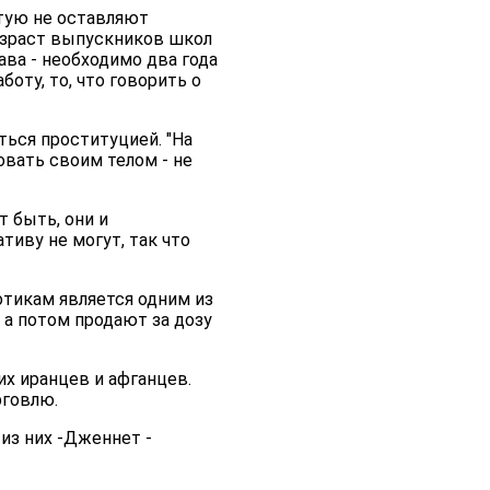
стую не оставляют
озраст выпускников школ
ава - необходимо два года
оту, то, что говорить о
ться проституцией. "На
говать своим телом - не
т быть, они и
иву не могут, так что
отикам является одним из
 а потом продают за дозу
их иранцев и афганцев.
рговлю.
из них -Дженнет -