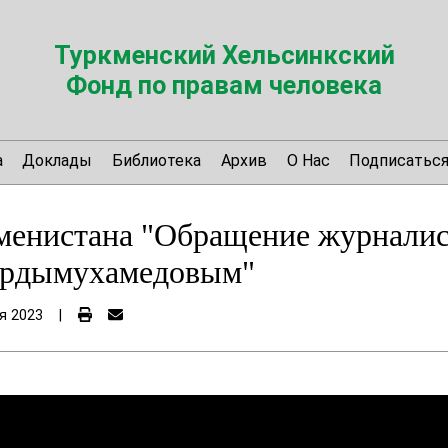
Туркменский Хельсинкский
Фонд по правам человека
а
Доклады
Библиотека
Архив
О Нас
Подписатьс
менистана "Обращение журналис
ердымухамедовым"
я 2023
|