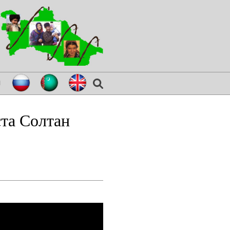
я
та Солтан