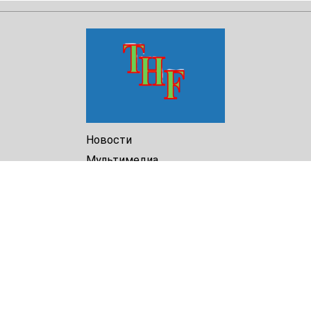
Новости
Мультимедиа
Доклады
Библиотека
Архив
О Нас
Turkmenistan Helsinki
Foundation for Human Rights