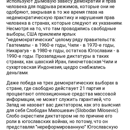
используют дымовую завесу демократии и прав
человека для подрыва режимов, которые они не
одобряют, закрывая в то же время глаза на
недемократическую практику и нарушения прав
человека в странах, которые следуют их указаниям.
Несмотря на то, что там проводились свободные
выборы, США приклеили ярлык
"недемократических" целому ряду правительств:
Гватемалы - в 1960-е годы, Чили - в 1970-е годы,
Никарагуа - в 1980-е годы, остатков Югославии - в
1990-е годы. Прозападные диктатуры в таких
странах, как шахский Иран, пиночетовская Чили и
сухартовская Индонезия, щедро снабжались
деньгами.
Даже победа на трех демократических выборах в
стране, где свободно действует 21 партия и
процветают оппозиционные средства массовой
информации, не может служить гарантией, что
Запад не назовет вас диктатором, как это выяснил
для себя Слободан Милошевич (Slobodan Milosevic).
Слобо окрестили диктатором не по причине его
роли в югославских войнах, но потому, что он
представлял "нереформированную" Югославскую