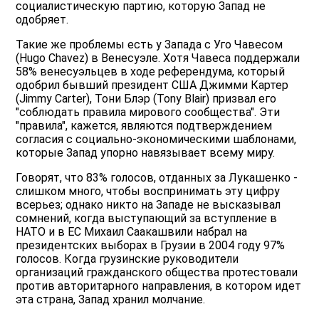
социалистическую партию, которую Запад не
одобряет.
Такие же проблемы есть у Запада с Уго Чавесом
(Hugo Chavez) в Венесуэле. Хотя Чавеса поддержали
58% венесуэльцев в ходе референдума, который
одобрил бывший президент США Джимми Картер
(Jimmy Carter), Тони Блэр (Tony Blair) призвал его
"соблюдать правила мирового сообщества". Эти
"правила", кажется, являются подтверждением
согласия с социально-экономическими шаблонами,
которые Запад упорно навязывает всему миру.
Говорят, что 83% голосов, отданных за Лукашенко -
слишком много, чтобы воспринимать эту цифру
всерьез; однако никто на Западе не высказывал
сомнений, когда выступающий за вступление в
НАТО и в ЕС Михаил Саакашвили набрал на
президентских выборах в Грузии в 2004 году 97%
голосов. Когда грузинские руководители
организаций гражданского общества протестовали
против авторитарного направления, в котором идет
эта страна, Запад хранил молчание.