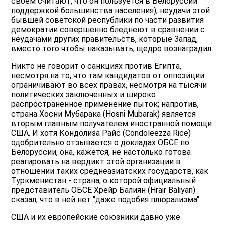
своем считают, что он пользуется в Белоруссии
поддержкой большинства населения), неудачи этой
бывшей советской республики по части развития
демократии совершенно бледнеют в сравнении с
неудачами других правительств, которые Запад,
вместо того чтобы наказывать, щедро вознаградил.
Никто не говорит о санкциях против Египта,
несмотря на то, что там кандидатов от оппозиции
ограничивают во всех правах, несмотря на тысячи
политических заключенных и широко
распространенное применение пыток; напротив,
страна Хосни Мубарака (Hosni Mubarak) является
вторым главным получателем иностранной помощи
США. И хотя Кондолиза Райс (Condoleezza Rice)
одобрительно отзывается о докладах ОБСЕ по
Белоруссии, она, кажется, не настолько готова
реагировать на вердикт этой организации в
отношении таких среднеазиатских государств, как
Туркменистан - страна, о которой официальный
представитель ОБСЕ Хрейр Балиян (Hrair Baliyan)
сказал, что в ней нет "даже подобия плюрализма".
США и их европейские союзники давно уже