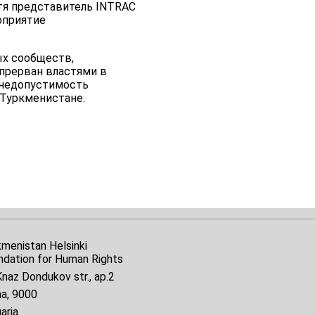
 Хотя представитель INTRAC
оприятие
ых сообществ,
 прерван властями в
а недопустимость
 Туркменистане.
kmenistan Helsinki
ndation for Human Rights
naz Dondukov str., ap.2
na, 9000
aria