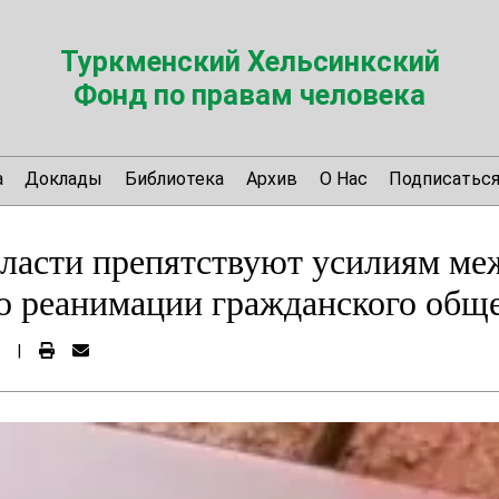
Туркменский Хельсинкский
Фонд по правам человека
а
Доклады
Библиотека
Архив
О Нас
Подписатьс
власти препятствуют усилиям м
о реанимации гражданского обще
|