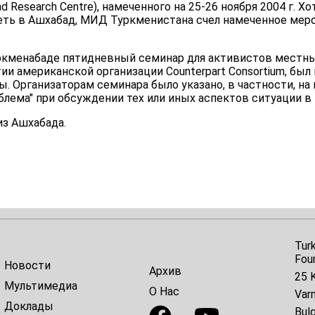
 and Research Centre), намеченного на 25-26 ноября 2004 г.
теть в Ашхабад, МИД Туркменистана счел намеченное мер
Туркменабаде пятидневный семинар для активистов местн
ии американской организации Counterpart Consortium, был
ы. Организаторам семинара было указано, в частности, н
блема" при обсуждении тех или иных аспектов ситуации в
из Ашхабада.
Tur
Fou
Новости
Архив
25 K
Мультимедиа
О Нас
Var
Доклады
Bulg