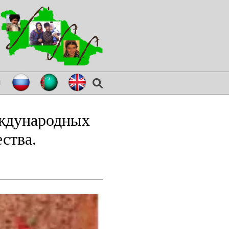
я
еждународных
ства.