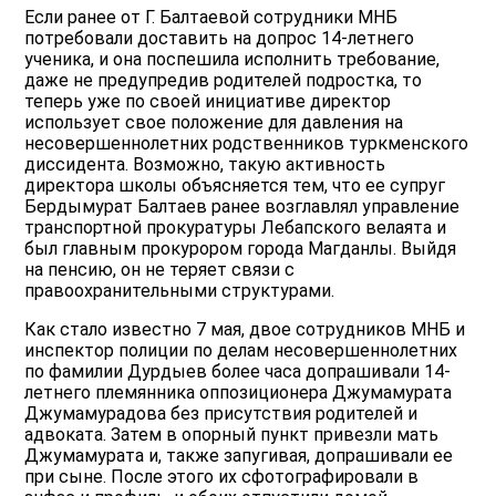
Если ранее от Г. Балтаевой сотрудники МНБ
потребовали доставить на допрос 14-летнего
ученика, и она поспешила исполнить требование,
даже не предупредив родителей подростка, то
теперь уже по своей инициативе директор
использует свое положение для давления на
несовершеннолетних родственников туркменского
диссидента. Возможно, такую активность
директора школы объясняется тем, что ее супруг
Бердымурат Балтаев ранее возглавлял управление
транспортной прокуратуры Лебапского велаята и
был главным прокурором города Магданлы. Выйдя
на пенсию, он не теряет связи с
правоохранительными структурами.
Как стало известно 7 мая, двое сотрудников МНБ и
инспектор полиции по делам несовершеннолетних
по фамилии Дурдыев более часа допрашивали 14-
летнего племянника оппозиционера Джумамурата
Джумамурадова без присутствия родителей и
адвоката. Затем в опорный пункт привезли мать
Джумамурата и, также запугивая, допрашивали ее
при сыне. После этого их сфотографировали в