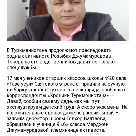
В Туркменистане продолжают преследовать
родных активиста Розыбая Джумамурадова.
Теперь на его родственников давят не только
спецслужбы.
17 мая учеников старших классов школы №28 села
«Тазе усул» Саятского этрапа отправили на ручную
выборку коконов тутового шелкопряда, сообщают
корреспонденты «Хроники Туркменистана». –
Давай, сообщи своему дяде, как мы тут
эксплуатируем детский труд! А скоро экзамены. На
положительные оценки даже не рассчитывай, –
заявила директор школы Говхер Балтаева,
обращаясь к ученице 9 «б» класса Мерджен
Джумамурадовой, племяннице активиста.