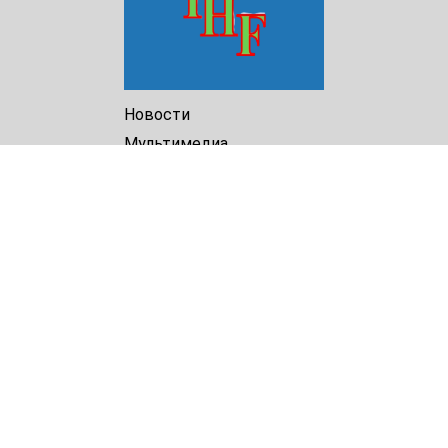
Новости
Мультимедиа
Доклады
Библиотека
Архив
О Нас
Turkmenistan Helsinki
Foundation for Human Rights
25 Knaz Dondukov str., ap.2
Varna, 9000
Bulgaria
Tel.
+359 52 609854