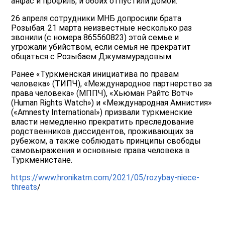
анфас и профиль, и обоих отпустили домой.
26 апреля сотрудники МНБ допросили брата
Розыбая. 21 марта неизвестные несколько раз
звонили (с номера 865560823) этой семье и
угрожали убийством, если семья не прекратит
общаться с Розыбаем Джумамурадовым.
Ранее «Туркменская инициатива по правам
человека» (ТИПЧ), «Международное партнерство за
права человека» (МППЧ), «Хьюман Райтс Вотч»
(Human Rights Watch») и «Международная Амнистия»
(«Amnesty International») призвали туркменские
власти немедленно прекратить преследование
родственников диссидентов, проживающих за
рубежом, а также соблюдать принципы свободы
самовыражения и основные права человека в
Туркменистане.
https://www.hronikatm.com/2021/05/rozybay-niece-
threats
/