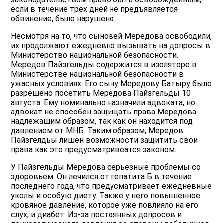
если в течение трех дней не предъявляется
обвинение, было нарушено.
Несмотря на то, что сыновей Мередова освободили,
их продолжают ежедневно вызывать на допросы в
Mинистерство национальной безопасности.
Мередов Пайзгельды содержится в изоляторе в
Министерстве национальной безопасности в
ужасных условиях. Его сыну Мередову Батыру было
разрешено посетить Мередова Пайзгельды 10
августа. Ему номинально назначили адвоката, но
адвокат не способен защищать права Мередова
надлежашим образом, так как он находится под
давлением от МНБ. Таким образом, Мередов
Пайзгелдьы лишен возможности защитить свои
права как это предусматривеатся законом.
У Пайзгельды Мередовa серьёзные проблемы со
здоровьем. Он лечился от гепатита Б в течение
последнего года, что предусматривает ежедневные
уколы и особую диету. Также у него повышенное
кровяное давление, которое уже повлияло на его
слух, и диабет. Из-за постоянных допросов и