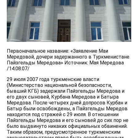
Первоначальное название: «Заявление Маи
Мередовой, дочери задержанного в Туркменистане
Пайзгельды Мередова» Источник: Мая Мередова
/14.08.07/
29 июля 2007 года туркменские власти
(Mинистерство национальной безопасности,
бывший КГБ) задержали Пaйзгельды Мередова и
его двух сыновей, Курбана Мередова и Батыра
Мередова. После четырех дней допросов Курбан и
Батыр были освобождены, а Пaйзгельды Мередов
находится под стражей с 29 июля. В отношении
Пaйзгельды Мередова и его сыновей до сих пор не
было выдвинуто никаких официальных обвинений.
Таким образом, предусмотренное туркменским
законодательством право быть освобожденным,