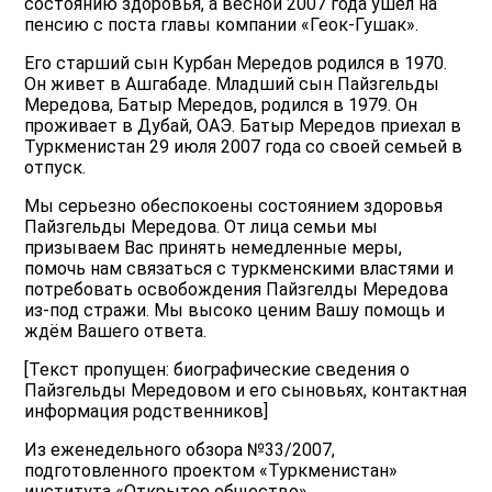
состоянию здоровья, а весной 2007 года ушел на
пенсию с поста главы компании «Геок-Гушак».
Его старший сын Курбан Мередов родился в 1970.
Он живет в Ашгабаде. Младший сын Пaйзгельды
Мередова, Батыр Мередов, родился в 1979. Он
проживает в Дубай, ОАЭ. Батыр Мередов приехал в
Туркменистан 29 июля 2007 года со своей семьей в
отпуск.
Мы серьезно обеспокоены состоянием здоровья
Пaйзгельды Мередова. От лица семьи мы
призываем Вас принять немедленные меры,
помочь нам связаться с туркменскими властями и
потребовать освобождения Пaйзгелды Мередова
из-под стражи. Мы высоко ценим Вашу помощь и
ждём Вашего ответа.
[Текст пропущен: биографические сведения о
Пайзгельды Мередовом и его сыновьях, контактная
информация родственников]
Из еженедельного обзора №33/2007,
подготовленного проектом «Туркменистан»
института «Открытое общество».