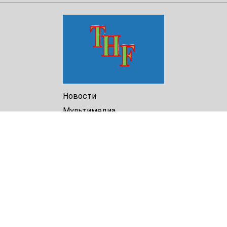
Новости
Мультимедиа
Доклады
Библиотека
Архив
О Нас
Turkmenistan Helsinki
Foundation for Human Rights
25 Knaz Dondukov str., ap.2