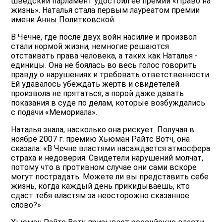
шведский парламент удостоил ее премии «Право на
жизнь». Наталья стала первым лауреатом премии
имени Анны Политковской.
В Чечне, где после двух войн насилие и произвол
стали нормой жизни, немногие решаются
отстаивать права человека, а таких как Наталья -
единицы. Она не боялась во весь голос говорить
правду о нарушениях и требовать ответственности.
Ей удавалось убеждать жертв и свидетелей
произвола не прятаться, а порой даже давать
показания в суде по делам, которые возбуждались
с подачи «Мемориала».
Наталья знала, насколько она рискует. Получая в
ноябре 2007 г. премию Хьюман Райтс Вотч, она
сказала: «В Чечне властями насаждается атмосфера
страха и недоверия. Свидетели нарушений молчат,
потому что в противном случае они сами вскоре
могут пострадать. Можете ли вы представить себе
жизнь, когда каждый день прикидываешь, кто
сдаст тебя властям за неосторожно сказанное
слово?»