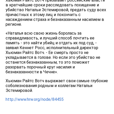
Хьюман Райтс Вотч призывает российские власти
в кратчайшие сроки расследовать похищение и
убийство Натальи Эстемировой, предать суду всех
причастных к этому лиц и покончить с
насаждением страха и безнаказанным насилием в
регионе.
«Наталья всю свою жизнь боролась за
справедливость, и лучший способ почтить ее
память - это найти убийц и отдать их под суд, -
заявил Кеннет Росс, исполнительный директор
Хьюман Райтс Вотч. - Ее смерть просто не
укладывается в голове. Но если это убийство не
останется безнаказанным, то это поможет
разорвать порочный круг насилия и
безнаказанности в Чечне».
Хьюман Райтс Вотч выражает свои самые глубокие
соболезнования родным и коллегам Натальи
Эстемировой.
http://www.hrw.org/node/84455