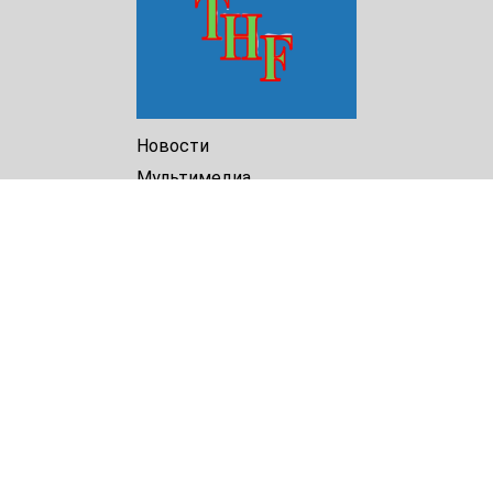
Новости
Мультимедиа
Доклады
Библиотека
Архив
О Нас
Turkmenistan Helsinki
Foundation for Human Rights
25 Knaz Dondukov str., ap.2
Varna, 9000
Bulgaria