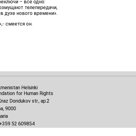
реключи – все одно:
возмущают телепередачи,
в духе нового времени».
- смеется он.
kmenistan Helsinki
ndation for Human Rights
naz Dondukov str., ap.2
na, 9000
aria
+359 52 609854
il:
tkmprotect@gmail.com