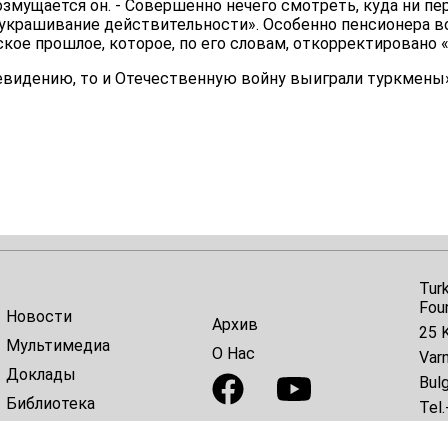
змущается он. - Совершенно нечего смотреть, куда ни пе
иукрашивание действительности». Особенно пенсионера 
ое прошлое, которое, по его словам, откорректировано «
евидению, то и Отечественную войну выиграли туркмены»,
Tur
Fou
Новости
Архив
25 K
Мультимедиа
О Нас
Var
Доклады
Bulg
Библиотека
Tel.
E-ma