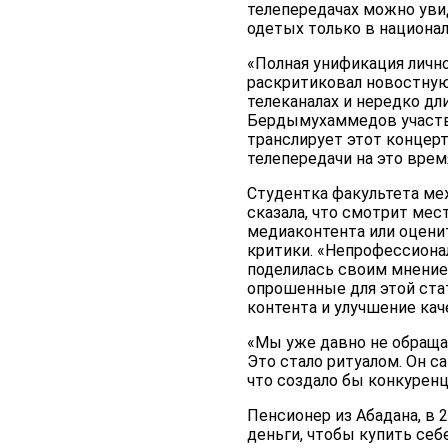
телепередачах можно уви
одетых только в национа
«Полная унификация личн
раскритиковал новостную
телеканалах и нередко дл
Бердымухаммедов участво
транслирует этот концерт
телепередачи на это вре
Студентка факультета ме
сказала, что смотрит мес
медиаконтента или оценит
критики. «Непрофессиона
поделилась своим мнение
опрошенные для этой ста
контента и улучшение кач
«Мы уже давно не обращае
Это стало ритуалом. Он с
что создало бы конкурен
Пенсионер из Абадана, в 
деньги, чтобы купить себе