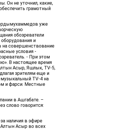
. Он не уточнил, какие,
«обеспечить грамотный
 Бердымухаммедов уже
творческую
щания обозреватели
 оборудования и
в на совершенствование
асные условия -
озреватель. - При этом
ию». В настоящее время
лтын Асыр, Яшлык, TV-5,
длагая зрителям еще и
-музыкальный TV-4 на
ом и фарси. Местные
ании в Ашгабате. –
ез слово говорится:
за наличия в эфире
 Алтын Асыр во всех