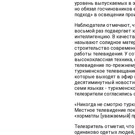
уровень выпускаемых в эф
но обязал госчиновников
подход» в освещении про
Наблюдатели отмечают, ч
восьмой раз подвергает 
интеллигенцию. В качест
называют солидное матер
строительство современн
работы телевидения. У с
высококлассная техника, 
телевидение по-прежнему
туркменское телевещание
которые выходят в эфир п
десятиминутный новостно
семи языках - туркменско
телезрители согласились 
«Никогда не смотрю турк
Местное телевидение пок
«хорматлы [уважаемый] пр
Телезритель отметил, что
одинаково одетых людей, 