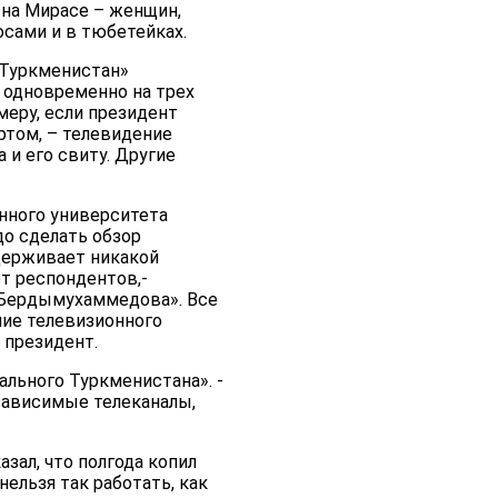
 на Мирасе – женщин,
сами и в тюбетейках.
 Туркменистан»
 одновременно на трех
меру, если президент
том, – телевидение
и его свиту. Другие
нного университета
до сделать обзор
ыдерживает никакой
т респондентов,-
 Бердымухаммедова». Все
ние телевизионного
 президент.
ального Туркменистана». -
езависимые телеканалы,
зал, что полгода копил
нельзя так работать, как