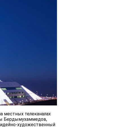
 на местных телеканалах
лы Бердымухаммедов,
ий идейно-художественный