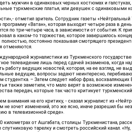
деть мужчин в одинаковых черных костюмах и галстуках,
льные туркменские платья, или девушек с одинаковыми ко
ости»,- отметил зритель. Сотрудник газеты «Нейтральный
 программу «Ватан», которая выходит четыре раза в день
ится по три-четыре часа, в зависимости от события. К при
вал в каком-то торжестве, которое завершилось концер
 полностью, постоянно показывая смотрящего президента 
мя отменяются.
ждународной журналистики из Туркменского государстве
тное телевидение лишь перед сдачей экзаменов, когда на
ь работу ведущих новостей, которая, на ее взгляд, не в
льные ведущие, вопросы задают неинтересно, перебиваю
м студентка. – Затем следует набор фраз, восхваляющих
тьи также заметили, что мало верят в возможное измене
ества передач, которые так часто критикует туркменский
м внимания на его критику, - сказал журналист из «Нейтр
ам не хочет изменений, это же ясно, иначе разрешил бы н
цию в телевизионной среде».
20 километрах от Ашгабата, столицы Туркменистана, расска
 спутниковую тарелку и смотреть российский канал. «Ну, 