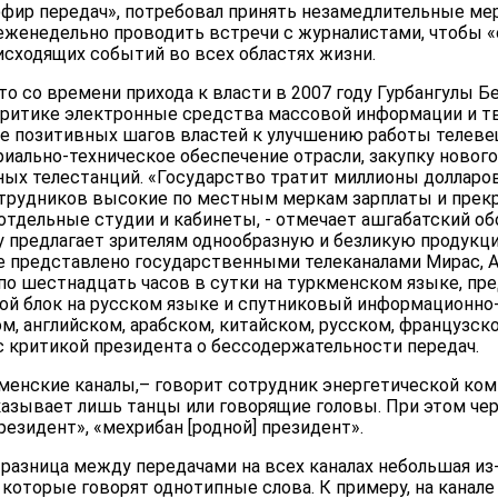
ир передач», потребовал принять незамедлительные меры
 еженедельно проводить встречи с журналистами, чтобы 
исходящих событий во всех областях жизни.
то со времени прихода к власти в 2007 году Гурбангулы
критике электронные средства массовой информации и 
ве позитивных шагов властей к улучшению работы телеве
иально-техническое обеспечение отрасли, закупку нового
ых телестанций. «Государство тратит миллионы долларо
отрудников высокие по местным меркам зарплаты и прекр
отдельные студии и кабинеты, - отмечает ашгабатский об
 предлагает зрителям однообразную и безликую продукц
 представлено государственными телеканалами Мирас, А
о шестнадцать часов в сутки на туркменском языке, пре
й блок на русском языке и спутниковый информационно
м, английском, арабском, китайском, русском, французск
с критикой президента о бессодержательности передач.
менские каналы,– говорит сотрудник энергетической комп
азывает лишь танцы или говорящие головы. При этом чер
езидент», «мехрибан [родной] президент».
 разница между передачами на всех каналах небольшая из-
которые говорят однотипные слова. К примеру, на канале