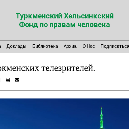
Туркменский Хельсинкский
Фонд по правам человека
а
Доклады
Библиотека
Архив
О Нас
Подписатьс
кменских телезрителей.
|