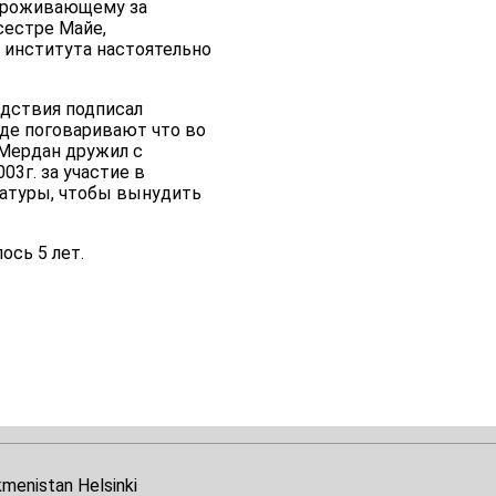
 проживающему за
сестре Майе,
 института настоятельно
дствия подписал
аде поговаривают что во
 Мердан дружил с
3г. за участие в
ратуры, чтобы вынудить
ось 5 лет.
kmenistan Helsinki