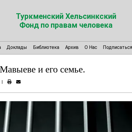
Туркменский Хельсинкский
Фонд по правам человека
а
Доклады
Библиотека
Архив
О Нас
Подписатьс
Мавыеве и его семье.
|