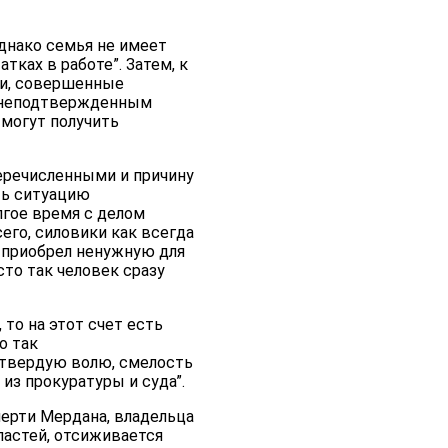
днако семья не имеет
тках в работе”. Затем, к
ии, совершенные
о неподтвержденным
 могут получить
еречисленными и причину
ть ситуацию
лгое время с делом
его, силовики как всегда
, приобрел ненужную для
сто так человек сразу
то на этот счет есть
о так
 твердую волю, смелость
из прокуратуры и суда”.
мерти Мердана, владельца
ластей, отсиживается