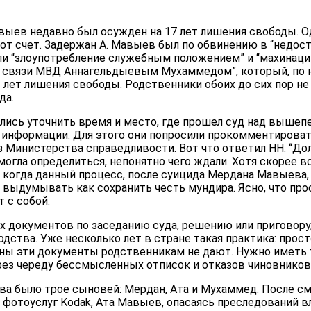
выев недавно был осужден на 17 лет лишения свободы. О
от счет. Задержан А. Мавыев был по обвинению в “недоста
и “злоупотребление служебным положением” и “махинац
м связи МВД Аннагельдыевым Мухаммедом”, который, п
 лет лишения свободы. Родственники обоих до сих пор не
да.
ись уточнить время и место, где прошел суд над вышеп
информации. Для этого они попросили прокомментирова
 Министерства справедливости. Вот что ответил НН: “До
огла определиться, непонятно чего ждали. Хотя скорее вс
 а когда данный процесс, после суицида Мердана Мавыева
и выдумывать как сохранить честь мундира. Ясно, что про
 с собой.
 документов по заседанию суда, решению или приговору, 
одства. Уже несколько лет в стране такая практика: прост
ны эти документы родственникам не дают. Нужно иметь
рез череду бессмысленных отписок и отказов чиновников 
ва было трое сыновей: Мердан, Ата и Мухаммед. После с
фотоуслуг Kodak, Ата Мавыев, опасаясь преследований в