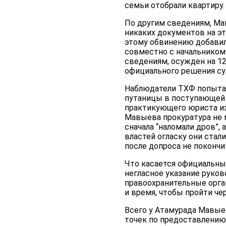
семьи отобрали квартиру.
По другим сведениям, Ма
никаких документов на эт
этому обвинению добавил
совместно с начальнико
сведениям, осужден на 12
официального решения су
Наблюдатели ТХФ попытал
путаницы в поступающей 
практикующего юриста из
Мавыева прокуратура не м
сначала “наломали дров”,
властей огласку они стал
после допроса не покончит
Что касается официальных
негласное указание руков
правоохранительные орга
и время, чтобы пройти че
Всего у Атамурада Мавые
точек по предоставлению 