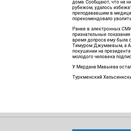
дома. Сообщают, что на 
рубежом, удалось избежат
преподававшим в медицин
порекомендовало уволить
Ранее в электронных СМИ
признательные показания 
время допроса ему была с
Тимуром Джумаевым, а Ат
покушении на президента
молодого человека подпи
У Мердана Мавыева остали
Туркменский Хельсинкски