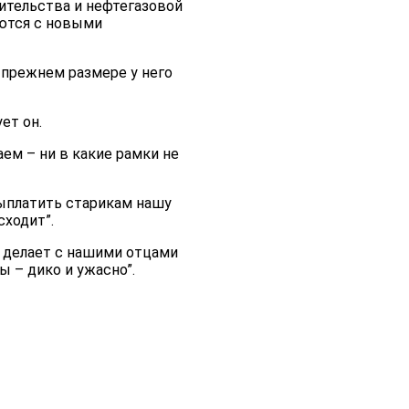
оительства и нефтегазовой
ются с новыми
 прежнем размере у него
ет он.
аем – ни в какие рамки не
выплатить старикам нашу
ходит”.
о делает с нашими отцами
ы – дико и ужасно”.