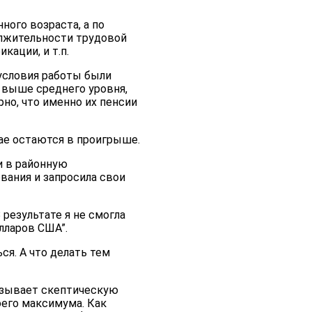
ого возраста, а по
олжительности трудовой
кации, и т.п.
условия работы были
и выше среднего уровня,
но, что именно их пенсии
ае остаются в проигрыше.
и в районную
вания и запросила свои
 результате я не смогла
лларов США”.
ся. А что делать тем
вызывает скептическую
оего максимума. Как