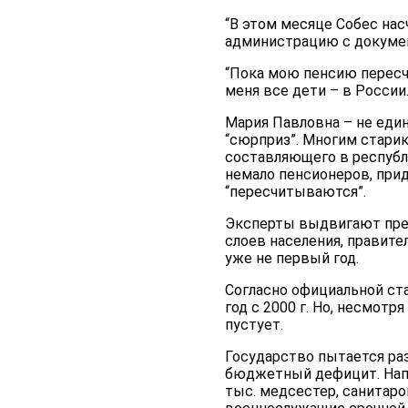
“В этом месяце Собес нас
администрацию с докумен
“Пока мою пенсию пересчи
меня все дети – в России.
Мария Павловна – не еди
“сюрприз”. Многим старик
составляющего в республ
немало пенсионеров, прид
“пересчитываются”.
Эксперты выдвигают пред
слоев населения, правит
уже не первый год.
Согласно официальной ста
год с 2000 г. Но, несмотр
пустует.
Государство пытается ра
бюджетный дефицит. Напр
тыс. медсестер, санитаро