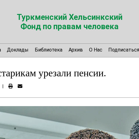
Туркменский Хельсинкский
Фонд по правам человека
а
Доклады
Библиотека
Архив
О Нас
Подписатьс
тарикам урезали пенсии.
|