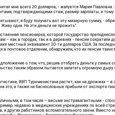
читал мне всего 20 долларов, - жалуется Мария Павловна. 
тами, подтверждающими стаж, размер зарплаты, и тому 
тывают, я буду получать вот эту мизерную сумму, - обреч
 Живу одна. На эти деньги не прожить”.
нственная пенсионерка, которой государство преподнесл
ам – как в городах, так и в деревнях - пенсии сократили 
ике местный эквивалент 20-ти долларов США. За последн
я в почтовое отделение, обнаружили, что их пенсии таин
положение о том, что, решив отобрать деньги у самых 
ельство таким образом пытается залатать огромную дыр
тистике, ВВП Туркменистана растет, как на дрожжах – в 
я на это, а также на баснословные прибыли от экспорта газ
зличными, в том числе – весьма экстравагантными - спо
имер, недавно в медицинских учреждениях по всей стра
в, и других работников вспомогательного звена. Вместо н