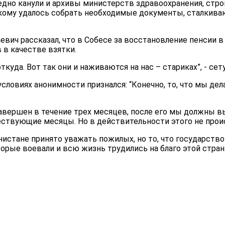
едно канули и архивы министерств здравоохранения, стр
кому удалось собрать необходимые документы, сталкива
вич рассказал, что в Собесе за восстановление пенсии в
 в качестве взятки.
ткуда. Вот так они и наживаются на нас – стариках”, - сету
условиях анонимности признался: “Конечно, то, что мы дел
авершен в течение трех месяцев, после его мы должны 
ствующие месяцы. Но в действительности этого не проис
истане принято уважать пожилых, но то, что государств
орые воевали и всю жизнь трудились на благо этой стран