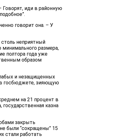
– Говорят, иди в районную
подобное”.
енно говорит она. – У
о столь неприятный
до минимального размера,
ие полтора года уже
ственным образом
слабых и незащищенных
у в госбюджете, зияющую
среднем на 21 процент в
а, государственная казна
собами закрыть
не были “сокращены” 15
их стали работать