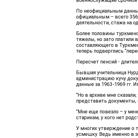
военнослужащие срочной с
По неофициальным данным
официальным – всего 356
деятельности, стажа на о
Более половины туркменс
тяжелы, но зато платили 
составляющего в Туркмен
теперь подверглись “пере
Пересчет пенсий - длите
Бывшая учительница Нурд
администрацию кучу докум
данные за 1963-1969 гг. 
“Но в архиве мне сказали,
представить документы, 
“Мне еще повезло – у мен
старикам, у кого нет родс
У многих утверждение о 
усмешку. Ведь именно в э