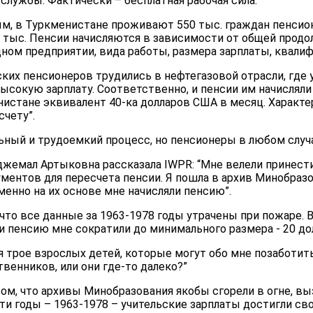
лужбы. Фактически – бесплатная рабочая сила.
, в Туркменистане проживают 550 тыс. граждан пенсионн
 тыс. Пенсии начисляются в зависимости от общей прод
дном предприятии, вида работы, размера зарплаты, квалифи
ких пенсионеров трудились в нефтегазовой отрасли, где 
высокую зарплату. Соответственно, и пенсии им начислял
истане эквивалент 40-ка долларов США в месяц. Характер
счету”.
льный и трудоемкий процесс, но пенсионеры в любом случ
жемал Артыковна рассказала IWPR: “Мне велели принест
ентов для пересчета пенсии. Я пошла в архив Минобразо
Именно на их основе мне начисляли пенсию”.
 что все данные за 1963-1978 годы утрачены при пожаре. В
и пенсию мне сократили до минимального размера - 20 до
я трое взрослых детей, которые могут обо мне позаботить
твенников, или они где-то далеко?”
том, что архивы Минобразования якобы сгорели в огне, 
ти годы – 1963-1978 – учительские зарплаты достигли св