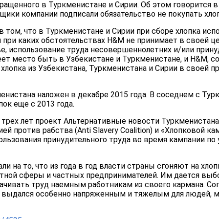
ращенного в Туркменистане и Сирии. Об этом говорится в
вщики компании подписали обязательство не покупать хлоп
в том, что в Туркменистане и Сирии при сборе хлопка исп
 при каких обстоятельствах H&M не принимает в своей ц
е, использование труда несовершеннолетних и/или прину
ет место быть в Узбекистане и Туркменистане, и H&M, с
хлопка из Узбекистана, Туркменистана и Сирии в своей пр
менистана наложен в декабре 2015 года. В соседнем с Ту
ок еще с 2013 года.
 трех лет проект Альтернативные новости Туркменистана
й против рабства (Anti Slavery Coalition) и «Хлопковой ка
льзования принудительного труда во время кампании по 
и на то, что из года в год власти страны сгоняют на хло
ной сферы и частных предпринимателей. Им дается выбо
лачивать труд наемным работникам из своего кармана. Со
год выдался особенно напряженным и тяжелым для людей, 