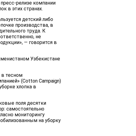
 пресс-релизе компании
ок в этих странах.
ользуется детский либо
епочке производства, в
дительного труда. К
оответственно, не
одукции», — говорится в
ркменистаном Узбекистане
 в тесном
мпанией» (Cotton Campaign)
уборке хлопка в
пковые поля десятки
р: самостоятельно
гласно мониторингу
мобилизованным на уборку