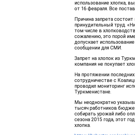
использование хлопка, вы
от 16 февраля. Все поста
Причина запрета состоит 
принудительный труд. «Ни
том числе в хлопководств
сожалению, это порой име
допускает использование 
сообщении для СМИ.
Запрет на хлопок из Турк
компания не покупает хлоп
На протяжении последних
сотрудничестве с Коалицие
проводил мониторинг испо
Туркменистане.
Мы неоднократно указывал
тысяч работников бюджет
собирать урожай либо оп
сезона 2015 года, этот 
хлопка.