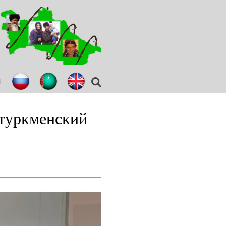
я
 туркменский