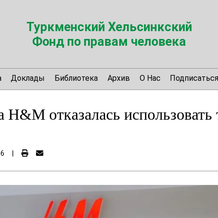
Туркменский Хельсинкский
Фонд по правам человека
а
Доклады
Библиотека
Архив
О Нас
Подписатьс
а H&M отказалась использовать
16
|