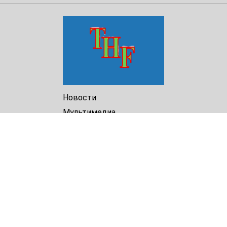
Новости
Мультимедиа
Доклады
Библиотека
Архив
О Нас
Turkmenistan Helsinki
Foundation for Human Rights