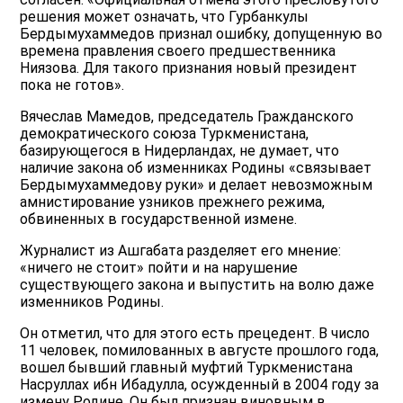
решения может означать, что Гурбанкулы
Бердымухаммедов признал ошибку, допущенную во
времена правления своего предшественника
Ниязова. Для такого признания новый президент
пока не готов».
Вячеслав Мамедов, председатель Гражданского
демократического союза Туркменистана,
базирующегося в Нидерландах, не думает, что
наличие закона об изменниках Родины «связывает
Бердымухаммедову руки» и делает невозможным
амнистирование узников прежнего режима,
обвиненных в государственной измене.
Журналист из Ашгабата разделяет его мнение:
«ничего не стоит» пойти и на нарушение
существующего закона и выпустить на волю даже
изменников Родины.
Он отметил, что для этого есть прецедент. В число
11 человек, помилованных в августе прошлого года,
вошел бывший главный муфтий Туркменистана
Насруллах ибн Ибадулла, осужденный в 2004 году за
измену Родине. Он был признан виновным в