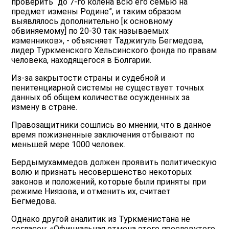
проверить “до 7-го колена всю его семью на
предмет измены Родине”, и таким образом
выявлялось дополнительно [к основному
обвиняемому] по 20-30 так называемых
изменников», - объясняет Таджигуль Бегмедова,
лидер Туркменского Хельсинского фонда по правам
человека, находящегося в Болгарии.
Из-за закрытости страны и судебной и
пенитенциарной системы не существует точных
данных об общем количестве осужденных за
измену в стране.
Правозащитники сошлись во мнении, что в данное
время пожизненные заключения отбывают по
меньшей мере 1000 человек.
Бердымухаммедов должен проявить политическую
волю и признать несовершенство некоторых
законов и положений, которые были приняты при
режиме Ниязова, и отменить их, считает
Бегмедова.
Однако другой аналитик из Туркменистана не
согласен: «Официальная отмена этого пресловутого