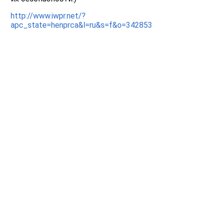
http://www.iwpr.net/?
apc_state=henprca&l=ru&s=f&o=342853