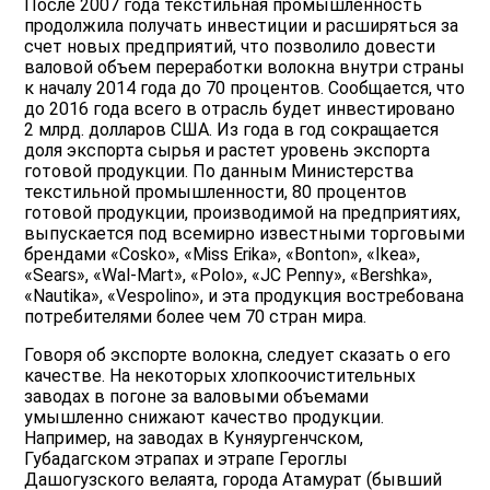
После 2007 года текстильная промышленность
продолжила получать инвестиции и расширяться за
счет новых предприятий, что позволило довести
валовой объем переработки волокна внутри страны
к началу 2014 года до 70 процентов. Сообщается, что
до 2016 года всего в отрасль будет инвестировано
2 млрд. долларов США. Из года в год сокращается
доля экспорта сырья и растет уровень экспорта
готовой продукции. По данным Министерства
текстильной промышленности, 80 процентов
готовой продукции, производимой на предприятиях,
выпускается под всемирно известными торговыми
брендами «Cosko», «Miss Erika», «Bonton», «Ikea»,
«Sears», «Wal-Mart», «Polo», «JC Penny», «Bershka»,
«Nautika», «Vespolino», и эта продукция востребована
потребителями более чем 70 стран мира.
Говоря об экспорте волокна, следует сказать о его
качестве. На некоторых хлопкоочистительных
заводах в погоне за валовыми объемами
умышленно снижают качество продукции.
Например, на заводах в Куняургенчском,
Губадагском этрапах и этрапе Героглы
Дашогузского велаята, города Атамурат (бывший