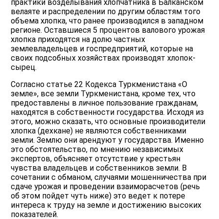
практики возделывания хлопчатника в Балканском
велаяте и распределении по другим областям того
объема хлопка, что ранее производился в западном
регионе. Оставшиеся 5 процентов валового урожая
хлопка приходятся на долю частных
землевладельцев и госпредприятий, которые на
своих подсобных хозяйствах производят хлопок-
сырец.
Согласно статье 22 Кодекса Туркменистана «О
земле», все земли Туркменистана, кроме тех, что
предоставлены в личное пользование гражданам,
находятся в собственности государства. Исходя из
этого, можно сказать, что основные производители
хлопка (дехкане) не являются собственниками
земли. Землю они арендуют у государства. Именно
это обстоятельство, по мнению независимых
экспертов, объясняет отсутствие у крестьян
чувства владельцев и собственников земли. В
сочетании с обманом, случаями мошенничества при
сдаче урожая и проведении взаиморасчетов (речь
об этом пойдет чуть ниже) это ведет к потере
интереса к труду на земле и достижению высоких
показателей.