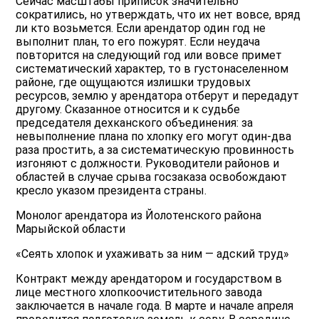
Сейчас масштабы приписок значительно
сократились, но утверждать, что их нет вовсе, вряд
ли кто возьмется. Если арендатор один год не
выполнит план, то его пожурят. Если неудача
повторится на следующий год или вовсе примет
систематический характер, то в густонаселенном
районе, где ощущаются излишки трудовых
ресурсов, землю у арендатора отберут и передадут
другому. Сказанное относится и к судьбе
председателя дехканского объединения: за
невыполнение плана по хлопку его могут один-два
раза простить, а за систематическую провинность
изгоняют с должности. Руководители районов и
областей в случае срыва госзаказа освобождают
кресло указом президента страны.
Монолог арендатора из Йолотенского района
Марыйской области
«Сеять хлопок и ухаживать за ним — адский труд»
Контракт между арендатором и государством в
лице местного хлопкоочистительного завода
заключается в начале года. В марте и начале апреля