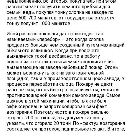
невыполнению. Во-вторых, покупатель при этом
рассчитывает получить немного прибыли для
семьи, ведь, покупая тонну хлопка на заводе по
цене 600-700 манатов, от государства он за эту
тонну получит 1000 манатов.
Иной раз на хлопкозаводах происходит так
называемый «перебор» — это когда хлопка
продается больше, чем созданный путем махинаций
объем его излишков. Когда при подсчете
выявляется такой дисбаланс, то в работу
подключаются так называемые «поджигатели»,
вызывающие на заводе небольшой пожар. Огонь
может возникнуть как на заготовительной
площадке, так и в производственном цехе завода, в
процессе переработки сырца. Пожару не дают
разгореться, огонь быстро локализуется, тушится
противопожарной командой самого завода. Самое
важное в этой махинации, чтобы в акте был
зафиксирован и запротоколирован сам факт
возгорания. Поэтому часто в пожаре реально
сгорает 200 кг хлопка, а в документах могут
указать, что сгорело 20 тонн. По «факту» возгорания
составляется протокол, подписывается акт. В итоге,