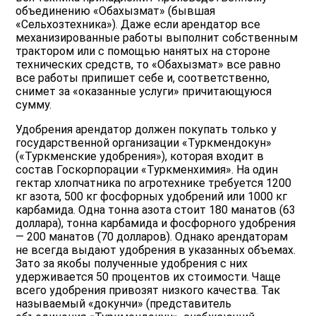
объединению «Обахызмат» (бывшая
«Сельхозтехника»). Даже если арендатор все
механизированные работы выполнит собственным
трактором или с помощью нанятых на стороне
технических средств, то «Обахызмат» все равно
все работы припишет себе и, соответственно,
снимет за «оказанные услуги» причитающуюся
сумму.
Удобрения арендатор должен покупать только у
государственной организации «Туркмендокун»
(«Туркменские удобрения»), которая входит в
состав Госкорпорации «Туркменхимия». На один
гектар хлопчатника по агротехнике требуется 1200
кг азота, 500 кг фосфорных удобрений или 1000 кг
карбамида. Одна тонна азота стоит 180 манатов (63
доллара), тонна карбамида и фосфорного удобрения
— 200 манатов (70 долларов). Однако арендаторам
не всегда выдают удобрения в указанных объемах.
Зато за якобы полученные удобрения с них
удерживается 50 процентов их стоимости. Чаще
всего удобрения привозят низкого качества. Так
называемый «докунчи» (представитель