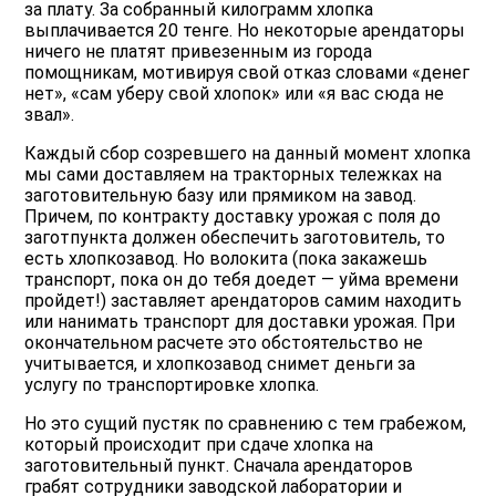
за плату. За собранный килограмм хлопка
выплачивается 20 тенге. Но некоторые арендаторы
ничего не платят привезенным из города
помощникам, мотивируя свой отказ словами «денег
нет», «сам уберу свой хлопок» или «я вас сюда не
звал».
Каждый сбор созревшего на данный момент хлопка
мы сами доставляем на тракторных тележках на
заготовительную базу или прямиком на завод.
Причем, по контракту доставку урожая с поля до
заготпункта должен обеспечить заготовитель, то
есть хлопкозавод. Но волокита (пока закажешь
транспорт, пока он до тебя доедет — уйма времени
пройдет!) заставляет арендаторов самим находить
или нанимать транспорт для доставки урожая. При
окончательном расчете это обстоятельство не
учитывается, и хлопкозавод снимет деньги за
услугу по транспортировке хлопка.
Но это сущий пустяк по сравнению с тем грабежом,
который происходит при сдаче хлопка на
заготовительный пункт. Сначала арендаторов
грабят сотрудники заводской лаборатории и