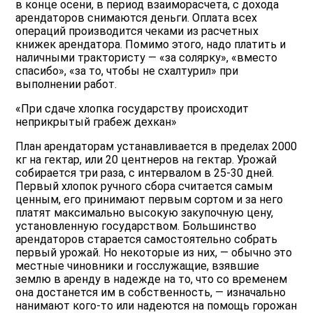
в конце осени, в период взаиморасчета, с дохода
арендаторов снимаются деньги. Оплата всех
операций производится чеками из расчетных
книжек арендатора. Помимо этого, надо платить и
наличными трактористу — «за солярку», «вместо
спасибо», «за то, чтобы не схалтурил» при
выполнении работ.
«При сдаче хлопка государству происходит
неприкрытый грабеж дехкан»
План арендаторам устанавливается в пределах 2000
кг на гектар, или 20 центнеров на гектар. Урожай
собирается три раза, с интервалом в 25-30 дней.
Первый хлопок ручного сбора считается самым
ценным, его принимают первым сортом и за него
платят максимально высокую закупочную цену,
установленную государством. Большинство
арендаторов старается самостоятельно собрать
первый урожай. Но некоторые из них, — обычно это
местные чиновники и госслужащие, взявшие
землю в аренду в надежде на то, что со временем
она достанется им в собственность, — изначально
нанимают кого-то или надеются на помощь горожан