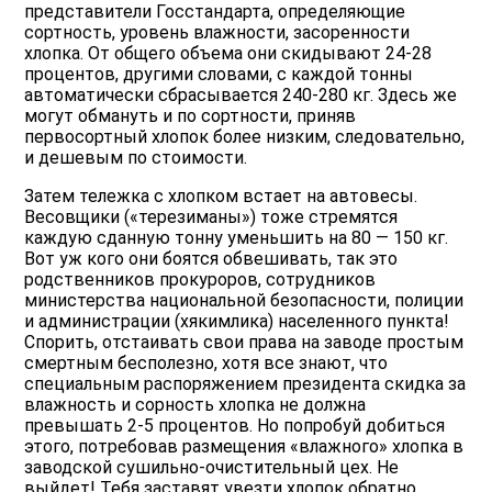
представители Госстандарта, определяющие
сортность, уровень влажности, засоренности
хлопка. От общего объема они скидывают 24-28
процентов, другими словами, с каждой тонны
автоматически сбрасывается 240-280 кг. Здесь же
могут обмануть и по сортности, приняв
первосортный хлопок более низким, следовательно,
и дешевым по стоимости.
Затем тележка с хлопком встает на автовесы.
Весовщики («терезиманы») тоже стремятся
каждую сданную тонну уменьшить на 80 — 150 кг.
Вот уж кого они боятся обвешивать, так это
родственников прокуроров, сотрудников
министерства национальной безопасности, полиции
и администрации (хякимлика) населенного пункта!
Спорить, отстаивать свои права на заводе простым
смертным бесполезно, хотя все знают, что
специальным распоряжением президента скидка за
влажность и сорность хлопка не должна
превышать 2-5 процентов. Но попробуй добиться
этого, потребовав размещения «влажного» хлопка в
заводской сушильно-очистительный цех. Не
выйдет! Тебя заставят увезти хлопок обратно,