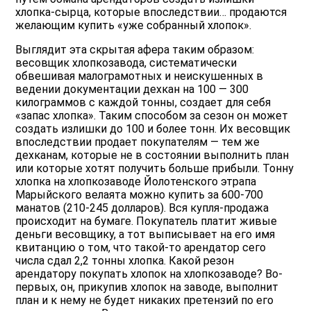
хлопка-сырца, которые впоследствии… продаются
желающим купить «уже собранный хлопок».
Выглядит эта скрытая афера таким образом:
весовщик хлопкозавода, систематически
обвешивая малограмотных и неискушенных в
ведении документации дехкан на 100 — 300
килограммов с каждой тонны, создает для себя
«запас хлопка». Таким способом за сезон он может
создать излишки до 100 и более тонн. Их весовщик
впоследствии продает покупателям — тем же
дехканам, которые не в состоянии выполнить план
или которые хотят получить больше прибыли. Тонну
хлопка на хлопкозаводе Йолотенского этрапа
Марыйского велаята можно купить за 600-700
манатов (210-245 долларов). Вся купля-продажа
происходит на бумаге. Покупатель платит живые
деньги весовщику, а тот выписывает на его имя
квитанцию о том, что такой-то арендатор сего
числа сдал 2,2 тонны хлопка. Какой резон
арендатору покупать хлопок на хлопкозаводе? Во-
первых, он, прикупив хлопок на заводе, выполнит
план и к нему не будет никаких претензий по его