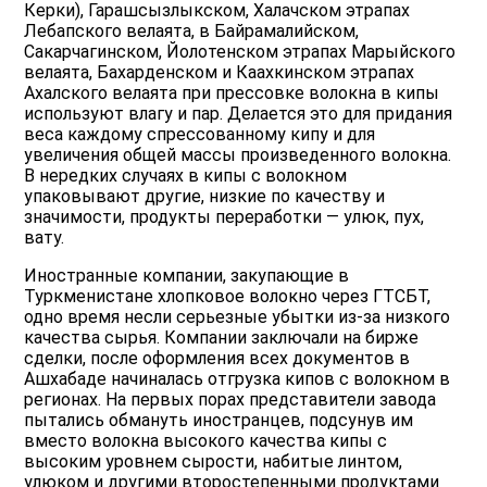
Керки), Гарашсызлыкском, Халачском этрапах
Лебапского велаята, в Байрамалийском,
Сакарчагинском, Йолотенском этрапах Марыйского
велаята, Бахарденском и Каахкинском этрапах
Ахалского велаята при прессовке волокна в кипы
используют влагу и пар. Делается это для придания
веса каждому спрессованному кипу и для
увеличения общей массы произведенного волокна.
В нередких случаях в кипы с волокном
упаковывают другие, низкие по качеству и
значимости, продукты переработки — улюк, пух,
вату.
Иностранные компании, закупающие в
Туркменистане хлопковое волокно через ГТСБТ,
одно время несли серьезные убытки из-за низкого
качества сырья. Компании заключали на бирже
сделки, после оформления всех документов в
Ашхабаде начиналась отгрузка кипов с волокном в
регионах. На первых порах представители завода
пытались обмануть иностранцев, подсунув им
вместо волокна высокого качества кипы с
высоким уровнем сырости, набитые линтом,
улюком и другими второстепенными продуктами