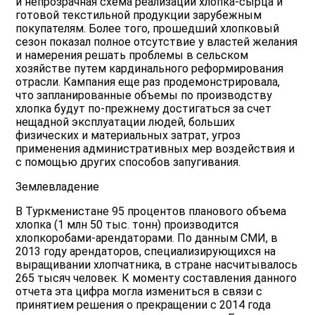
и непрозрачная схема реализации хлопка-сырца и
готовой текстильной продукции зарубежным
покупателям. Более того, прошедший хлопковый
сезон показал полное отсутствие у властей желания
и намерения решать проблемы в сельском
хозяйстве путем кардинального реформирования
отрасли. Кампания еще раз продемонстрировала,
что запланированные объемы по производству
хлопка будут по-прежнему достигаться за счет
нещадной эксплуатации людей, больших
физических и материальных затрат, угроз
применения административных мер воздействия и
с помощью других способов запугивания.
Землевладение
В Туркменистане 95 процентов планового объема
хлопка (1 млн 50 тыс. тонн) производится
хлопкоробами-арендаторами. По данным СМИ, в
2013 году арендаторов, специализирующихся на
выращивании хлопчатника, в стране насчитывалось
265 тысяч человек. К моменту составления данного
отчета эта цифра могла измениться в связи с
принятием решения о прекращении с 2014 года