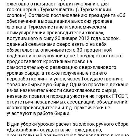
ежегодно открывает кредитную линию для
госконцерна «Туркменпагта» («Туркменский
хлопок»). Согласно постановлению президента «Об
обеспечении выращивания высоких урожаев
хлопка в Туркменистане и экономическом
стимулировании производителей хлопка»,
вступившего в силу 20 января 2012 года, хлопок,
сданный сельчанами сверх взятых на себя
обязательств, оплачивается с 30-процентной
надбавкой к закупочной цене. Государство также
предоставляет крестьянам право на
самостоятельную реализацию сверхпланового
урожая сырца, а также полученные при его
переработке линт и улюк, через Государственную
товарно-сырьевую биржу. Однако простые дехкане
из-за незначительности сверхпланового сырца,
незнания правил и порядка участия на торгах ГТСБТ,
отсутствия независимых ассоциаций, объединений
хлопкопроизводителей и т.д. практически не
участвуют в работе биржи.
В дни уборки урожая расчет за хлопок ручного сбора
«Дайханбанк» осуществляет ежедневно,
окончательный взаиморасчет производится в конце