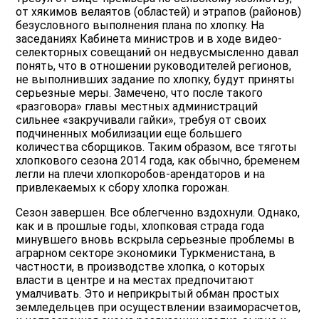
от хякимов велаятов (областей) и этрапов (районов)
безусловного выполнения плана по хлопку. На
заседаниях Кабинета министров и в ходе видео-
селекторных совещаний он недвусмысленно давал
понять, что в отношении руководителей регионов,
не выполнивших задание по хлопку, будут приняты
серьезные меры. Замечено, что после такого
«разговора» главы местных администраций
сильнее «закручивали гайки», требуя от своих
подчиненных мобилизации еще большего
количества сборщиков. Таким образом, все тяготы
хлопкового сезона 2014 года, как обычно, бременем
легли на плечи хлопкоробов-арендаторов и на
привлекаемых к сбору хлопка горожан.
Сезон завершен. Все облегченно вздохнули. Однако,
как и в прошлые годы, хлопковая страда года
минувшего вновь вскрыла серьезные проблемы в
аграрном секторе экономики Туркменистана, в
частности, в производстве хлопка, о которых
власти в центре и на местах предпочитают
умалчивать. Это и неприкрытый обман простых
земледельцев при осуществлении взаиморасчетов,