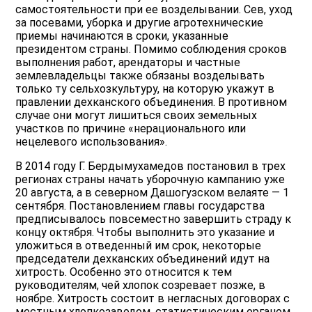
самостоятельности при ее возделывании. Сев, уход
за посевами, уборка и другие агротехнические
приемы начинаются в сроки, указанные
президентом страны. Помимо соблюдения сроков
выполнения работ, арендаторы и частные
землевладельцы также обязаны возделывать
только ту сельхозкультуру, на которую укажут в
правлении дехканского объединения. В противном
случае они могут лишиться своих земельных
участков по причине «нерационального или
нецелевого использования».
В 2014 году Г. Бердымухамедов постановил в трех
регионах страны начать уборочную кампанию уже
20 августа, а в северном Дашогузском велаяте — 1
сентября. Постановлением главы государства
предписывалось повсеместно завершить страду к
концу октября. Чтобы выполнить это указание и
уложиться в отведенный им срок, некоторые
председатели дехканских объединений идут на
хитрость. Особенно это относится к тем
руководителям, чей хлопок созревает позже, в
ноябре. Хитрость состоит в негласных договорах с
местным хлопкозаводом, статистическим органом,