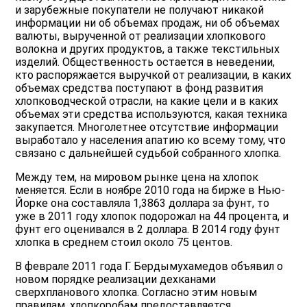
и зарубежные покупатели не получают никакой
информации ни об объемах продаж, ни об объемах
валюты, вырученной от реализации хлопкового
волокна и других продуктов, а также текстильных
изделий. Общественность остается в неведении,
кто распоряжается выручкой от реализации, в каких
объемах средства поступают в фонд развития
хлопководческой отрасли, на какие цели и в каких
объемах эти средства используются, какая техника
закупается. Многолетнее отсутствие информации
выработало у населения апатию ко всему тому, что
связано с дальнейшей судьбой собранного хлопка.
Между тем, на мировом рынке цена на хлопок
меняется. Если в ноябре 2010 года на бирже в Нью-
Йорке она составляла 1,3863 доллара за фунт, то
уже в 2011 году хлопок подорожал на 44 процента, и
фунт его оценивался в 2 доллара. В 2014 году фунт
хлопка в среднем стоил около 75 центов.
В феврале 2011 года Г. Бердымухамедов объявил о
новом порядке реализации дехканами
сверхпланового хлопка. Согласно этим новым
правилам, хлопкоробам предоставляется