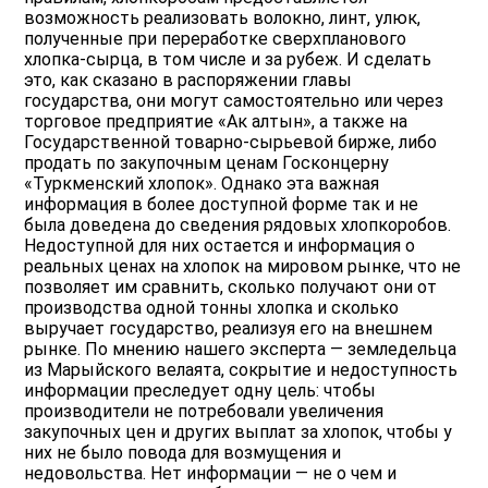
возможность реализовать волокно, линт, улюк,
полученные при переработке сверхпланового
хлопка-сырца, в том числе и за рубеж. И сделать
это, как сказано в распоряжении главы
государства, они могут самостоятельно или через
торговое предприятие «Ак алтын», а также на
Государственной товарно-сырьевой бирже, либо
продать по закупочным ценам Госконцерну
«Туркменский хлопок». Однако эта важная
информация в более доступной форме так и не
была доведена до сведения рядовых хлопкоробов.
Недоступной для них остается и информация о
реальных ценах на хлопок на мировом рынке, что не
позволяет им сравнить, сколько получают они от
производства одной тонны хлопка и сколько
выручает государство, реализуя его на внешнем
рынке. По мнению нашего эксперта — земледельца
из Марыйского велаята, сокрытие и недоступность
информации преследует одну цель: чтобы
производители не потребовали увеличения
закупочных цен и других выплат за хлопок, чтобы у
них не было повода для возмущения и
недовольства. Нет информации — не о чем и