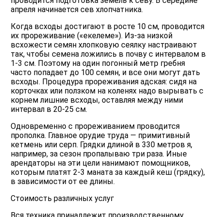
проводится подготовка земель к севу. В середине
апреля начинается сев хлопчатника.
Когда всходы достигают в росте 10 см, проводится
их прореживание («екелеме»). Из-за низкой
всхожести семян хлопковую сеялку настраивают
так, чтобы семена ложились в почву с интервалом в
1-3 см. Поэтому на один погонный метр гребня
часто попадает до 100 семян, и все они могут дать
всходы. Процедура прореживания адская: сидя на
корточках или ползком на коленях надо вырывать с
корнем лишние всходы, оставляя между ними
интервал в 20-25 см.
Одновременно с прореживанием проводится
прополка. Главное орудие труда — примитивный
кетмень или серп. Грядки длиной в 330 метров я,
например, за сезон пропалываю три раза. Иные
арендаторы на эти цели нанимают помощников,
которым платят 2-3 маната за каждый кеш (грядку),
в зависимости от ее длины.
Стоимость различных услуг
Вся техника принадлежит производственному