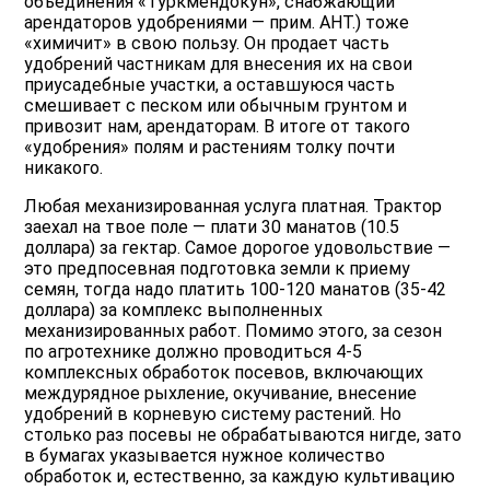
объединения «Туркмендокун», снабжающий
арендаторов удобрениями — прим. АНТ.) тоже
«химичит» в свою пользу. Он продает часть
удобрений частникам для внесения их на свои
приусадебные участки, а оставшуюся часть
смешивает с песком или обычным грунтом и
привозит нам, арендаторам. В итоге от такого
«удобрения» полям и растениям толку почти
никакого.
Любая механизированная услуга платная. Трактор
заехал на твое поле — плати 30 манатов (10.5
доллара) за гектар. Самое дорогое удовольствие —
это предпосевная подготовка земли к приему
семян, тогда надо платить 100-120 манатов (35-42
доллара) за комплекс выполненных
механизированных работ. Помимо этого, за сезон
по агротехнике должно проводиться 4-5
комплексных обработок посевов, включающих
междурядное рыхление, окучивание, внесение
удобрений в корневую систему растений. Но
столько раз посевы не обрабатываются нигде, зато
в бумагах указывается нужное количество
обработок и, естественно, за каждую культивацию